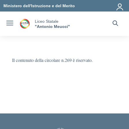
Vai ai contenuti
Vai al menu di navigazione
Vai al footer
Ministero dell'Istruzione e del Merito
Liceo Statale
"Antonio Meucci"
Il contenuto della circolare n.269 è riservato.