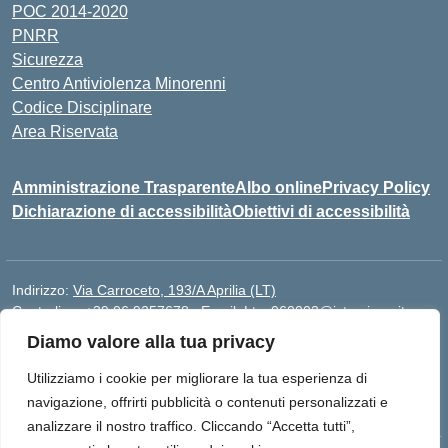
POC 2014-2020
PNRR
Sicurezza
Centro Antiviolenza Minorenni
Codice Disciplinare
Area Riservata
Amministrazione Trasparente
Albo online
Privacy Policy
Dichiarazione di accessibilità
Obiettivi di accessibilità
Indirizzo:
Via Carroceto, 193/A Aprilia (LT)
Centralino:
+39 06 9257678
Email:
Ltps060002@istruzione.it
Posta elettronica certificata (PEC):
Ltps060002@pec.istruzione.it
Diamo valore alla tua privacy
Codice fiscale: 91001930592
Utilizziamo i cookie per migliorare la tua esperienza di
Codice meccanografico:
LTPS060002
navigazione, offrirti pubblicità o contenuti personalizzati e
analizzare il nostro traffico. Cliccando “Accetta tutti”,