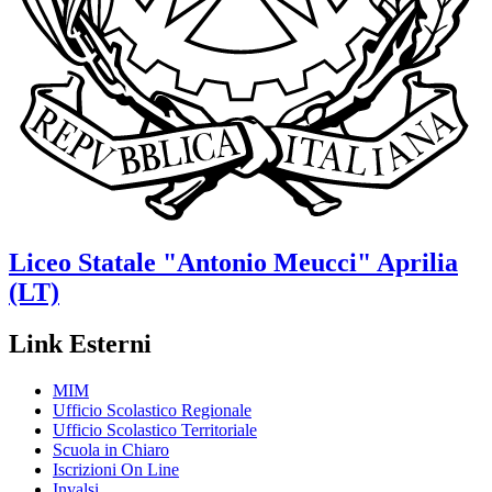
Liceo Statale
"Antonio Meucci"
Aprilia
(LT)
Link Esterni
MIM
Ufficio Scolastico Regionale
Ufficio Scolastico Territoriale
Scuola in Chiaro
Iscrizioni On Line
Invalsi