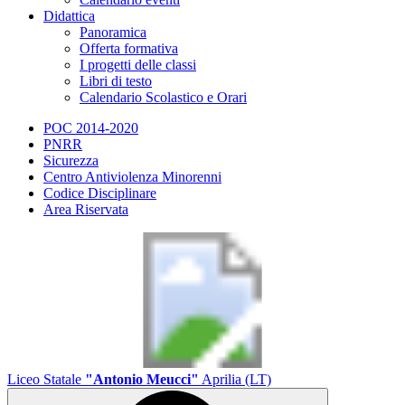
Didattica
Panoramica
Offerta formativa
I progetti delle classi
Libri di testo
Calendario Scolastico e Orari
POC 2014-2020
PNRR
Sicurezza
Centro Antiviolenza Minorenni
Codice Disciplinare
Area Riservata
Liceo Statale
"Antonio Meucci"
Aprilia (LT)