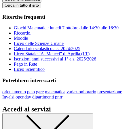
Cerca in
tutto il sito
Ricerche frequenti
Giochi Matematici: lunedì 7 ottobre dalle 14:30 alle 16:30
Riccardo.
Moodle
Liceo delle Scienze Umane
Calendario scolastico a.s. 2024/2025
Liceo Statale “A. Meucci” di Aprilia (LT)
Iscrizioni anni successivi al 1° a.s. 2025/2026
Pago in Rete
Liceo Scientifico
Potrebbero interessarti
orientamento
pcto
gare
matematica
variazioni orario
presentazione
Invalsi
openday
dipartimenti
pnrr
Accedi ai servizi