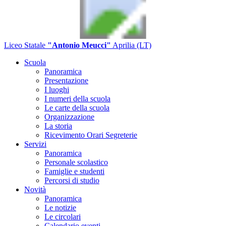
Liceo Statale
"Antonio Meucci"
Aprilia (LT)
Scuola
Panoramica
Presentazione
I luoghi
I numeri della scuola
Le carte della scuola
Organizzazione
La storia
Ricevimento Orari Segreterie
Servizi
Panoramica
Personale scolastico
Famiglie e studenti
Percorsi di studio
Novità
Panoramica
Le notizie
Le circolari
Calendario eventi