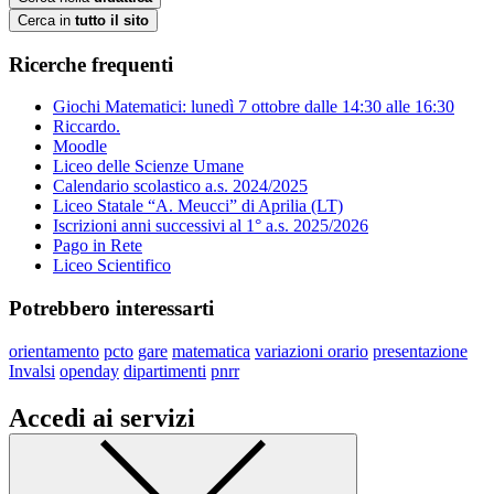
Cerca in
tutto il sito
Ricerche frequenti
Giochi Matematici: lunedì 7 ottobre dalle 14:30 alle 16:30
Riccardo.
Moodle
Liceo delle Scienze Umane
Calendario scolastico a.s. 2024/2025
Liceo Statale “A. Meucci” di Aprilia (LT)
Iscrizioni anni successivi al 1° a.s. 2025/2026
Pago in Rete
Liceo Scientifico
Potrebbero interessarti
orientamento
pcto
gare
matematica
variazioni orario
presentazione
Invalsi
openday
dipartimenti
pnrr
Accedi ai servizi