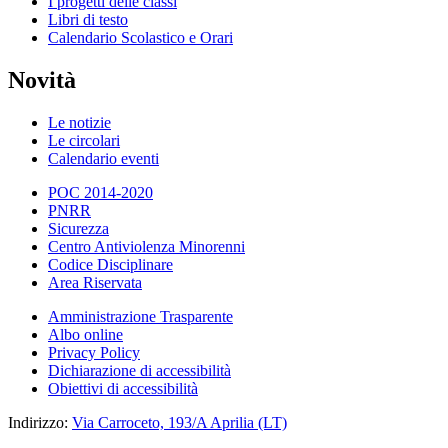
I progetti delle classi
Libri di testo
Calendario Scolastico e Orari
Novità
Le notizie
Le circolari
Calendario eventi
POC 2014-2020
PNRR
Sicurezza
Centro Antiviolenza Minorenni
Codice Disciplinare
Area Riservata
Amministrazione Trasparente
Albo online
Privacy Policy
Dichiarazione di accessibilità
Obiettivi di accessibilità
Indirizzo:
Via Carroceto, 193/A Aprilia (LT)