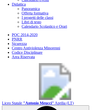
Didattica
Panoramica
Offerta formativa
I progetti delle classi
Libri di testo
Calendario Scolastico e Orari
POC 2014-2020
PNRR
Sicurezza
Centro Antiviolenza Minorenni
Codice Disciplinare
Area Riservata
Liceo Statale
"Antonio Meucci"
Aprilia (LT)