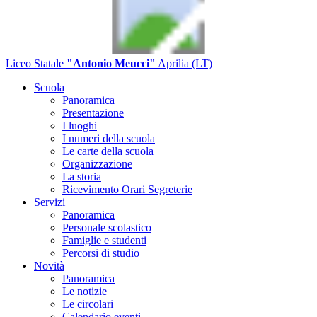
Liceo Statale
"Antonio Meucci"
Aprilia (LT)
Scuola
Panoramica
Presentazione
I luoghi
I numeri della scuola
Le carte della scuola
Organizzazione
La storia
Ricevimento Orari Segreterie
Servizi
Panoramica
Personale scolastico
Famiglie e studenti
Percorsi di studio
Novità
Panoramica
Le notizie
Le circolari
Calendario eventi