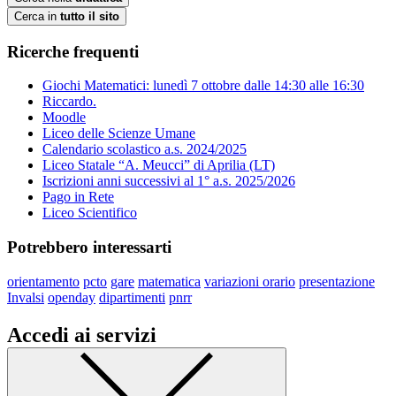
Cerca in
tutto il sito
Ricerche frequenti
Giochi Matematici: lunedì 7 ottobre dalle 14:30 alle 16:30
Riccardo.
Moodle
Liceo delle Scienze Umane
Calendario scolastico a.s. 2024/2025
Liceo Statale “A. Meucci” di Aprilia (LT)
Iscrizioni anni successivi al 1° a.s. 2025/2026
Pago in Rete
Liceo Scientifico
Potrebbero interessarti
orientamento
pcto
gare
matematica
variazioni orario
presentazione
Invalsi
openday
dipartimenti
pnrr
Accedi ai servizi