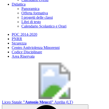
Didattica
Panoramica
Offerta formativa
I progetti delle classi
Libri di testo
Calendario Scolastico e Orari
POC 2014-2020
PNRR
Sicurezza
Centro Antiviolenza Minorenni
Codice Disciplinare
Area Riservata
Liceo Statale
"Antonio Meucci"
Aprilia (LT)