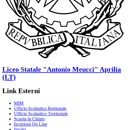
Liceo Statale
"Antonio Meucci"
Aprilia
(LT)
Link Esterni
MIM
Ufficio Scolastico Regionale
Ufficio Scolastico Territoriale
Scuola in Chiaro
Iscrizioni On Line
Invalsi