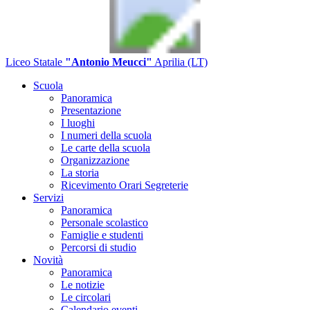
Liceo Statale
"Antonio Meucci"
Aprilia (LT)
Scuola
Panoramica
Presentazione
I luoghi
I numeri della scuola
Le carte della scuola
Organizzazione
La storia
Ricevimento Orari Segreterie
Servizi
Panoramica
Personale scolastico
Famiglie e studenti
Percorsi di studio
Novità
Panoramica
Le notizie
Le circolari
Calendario eventi