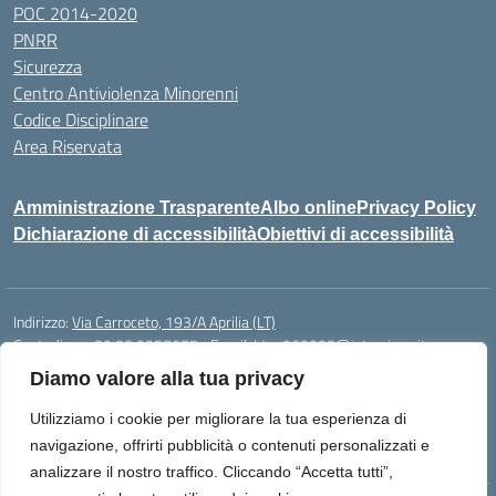
POC 2014-2020
PNRR
Sicurezza
Centro Antiviolenza Minorenni
Codice Disciplinare
Area Riservata
Amministrazione Trasparente
Albo online
Privacy Policy
Dichiarazione di accessibilità
Obiettivi di accessibilità
Indirizzo:
Via Carroceto, 193/A Aprilia (LT)
Centralino:
+39 06 9257678
Email:
Ltps060002@istruzione.it
Posta elettronica certificata (PEC):
Ltps060002@pec.istruzione.it
Diamo valore alla tua privacy
Codice fiscale: 91001930592
Utilizziamo i cookie per migliorare la tua esperienza di
Codice meccanografico:
LTPS060002
navigazione, offrirti pubblicità o contenuti personalizzati e
analizzare il nostro traffico. Cliccando “Accetta tutti”,