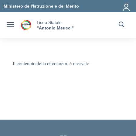
Vai ai contenuti
Vai al menu di navigazione
Vai al footer
Ministero dell'Istruzione e del Merito
Liceo Statale
"Antonio Meucci"
Il contenuto della circolare n. è riservato.