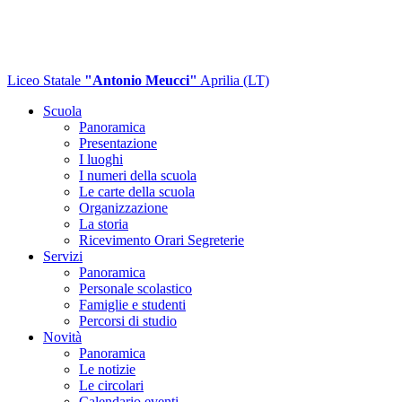
Liceo Statale
"Antonio Meucci"
Aprilia (LT)
Scuola
Panoramica
Presentazione
I luoghi
I numeri della scuola
Le carte della scuola
Organizzazione
La storia
Ricevimento Orari Segreterie
Servizi
Panoramica
Personale scolastico
Famiglie e studenti
Percorsi di studio
Novità
Panoramica
Le notizie
Le circolari
Calendario eventi