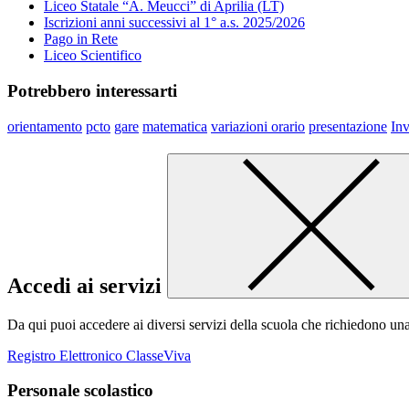
Liceo Statale “A. Meucci” di Aprilia (LT)
Iscrizioni anni successivi al 1° a.s. 2025/2026
Pago in Rete
Liceo Scientifico
Potrebbero interessarti
orientamento
pcto
gare
matematica
variazioni orario
presentazione
Inv
Accedi ai servizi
Da qui puoi accedere ai diversi servizi della scuola che richiedono un
Registro Elettronico ClasseViva
Personale scolastico