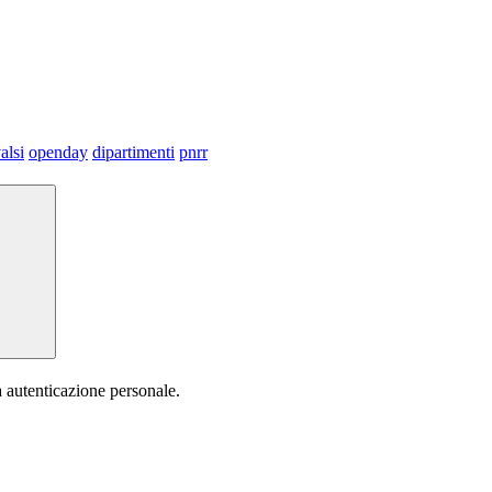
alsi
openday
dipartimenti
pnrr
a autenticazione personale.