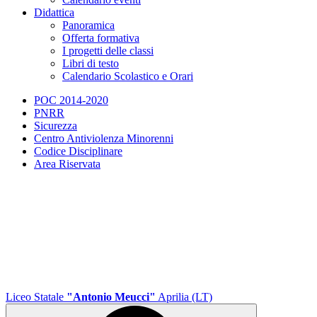
Didattica
Panoramica
Offerta formativa
I progetti delle classi
Libri di testo
Calendario Scolastico e Orari
POC 2014-2020
PNRR
Sicurezza
Centro Antiviolenza Minorenni
Codice Disciplinare
Area Riservata
Liceo Statale
"Antonio Meucci"
Aprilia (LT)