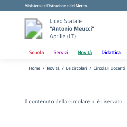
Vai ai contenuti
Vai al menu di navigazione
Vai al footer
Ministero dell'Istruzione e del Merito
Liceo Statale
"Antonio Meucci"
Aprilia (LT)
Scuola
Servizi
Novità
Didattica
Home
Novità
Le circolari
Circolari Docenti
Il contenuto della circolare n. è riservato.