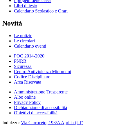
I progetti delle classi
Libri di testo
Calendario Scolastico e Orari
Novità
Le notizie
Le circolari
Calendario eventi
POC 2014-2020
PNRR
Sicurezza
Centro Antiviolenza Minorenni
Codice Disciplinare
Area Riservata
Amministrazione Trasparente
Albo online
Privacy Policy
Dichiarazione di accessibilità
Obiettivi di accessibilità
Indirizzo:
Via Carroceto, 193/A Aprilia (LT)