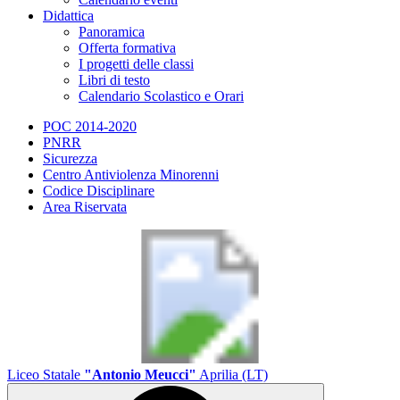
Didattica
Panoramica
Offerta formativa
I progetti delle classi
Libri di testo
Calendario Scolastico e Orari
POC 2014-2020
PNRR
Sicurezza
Centro Antiviolenza Minorenni
Codice Disciplinare
Area Riservata
Liceo Statale
"Antonio Meucci"
Aprilia (LT)