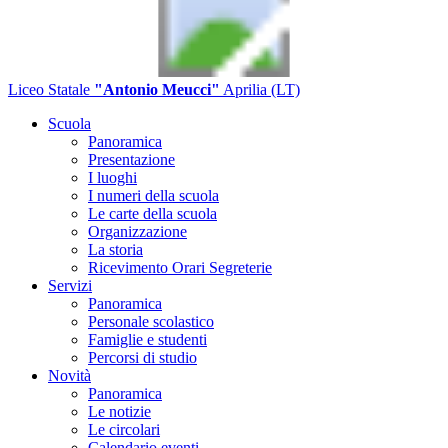
Liceo Statale
"Antonio Meucci"
Aprilia (LT)
Scuola
Panoramica
Presentazione
I luoghi
I numeri della scuola
Le carte della scuola
Organizzazione
La storia
Ricevimento Orari Segreterie
Servizi
Panoramica
Personale scolastico
Famiglie e studenti
Percorsi di studio
Novità
Panoramica
Le notizie
Le circolari
Calendario eventi