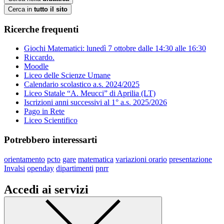
Cerca in
tutto il sito
Ricerche frequenti
Giochi Matematici: lunedì 7 ottobre dalle 14:30 alle 16:30
Riccardo.
Moodle
Liceo delle Scienze Umane
Calendario scolastico a.s. 2024/2025
Liceo Statale “A. Meucci” di Aprilia (LT)
Iscrizioni anni successivi al 1° a.s. 2025/2026
Pago in Rete
Liceo Scientifico
Potrebbero interessarti
orientamento
pcto
gare
matematica
variazioni orario
presentazione
Invalsi
openday
dipartimenti
pnrr
Accedi ai servizi