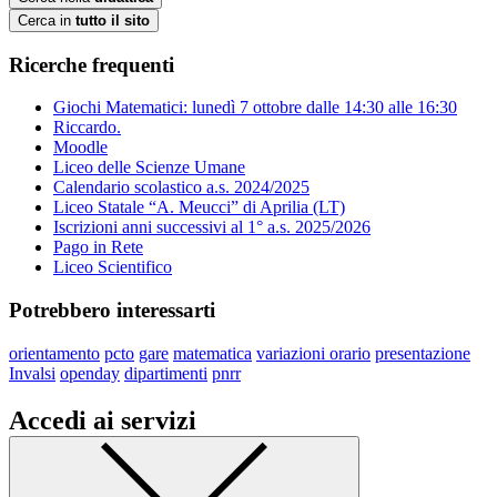
Cerca in
tutto il sito
Ricerche frequenti
Giochi Matematici: lunedì 7 ottobre dalle 14:30 alle 16:30
Riccardo.
Moodle
Liceo delle Scienze Umane
Calendario scolastico a.s. 2024/2025
Liceo Statale “A. Meucci” di Aprilia (LT)
Iscrizioni anni successivi al 1° a.s. 2025/2026
Pago in Rete
Liceo Scientifico
Potrebbero interessarti
orientamento
pcto
gare
matematica
variazioni orario
presentazione
Invalsi
openday
dipartimenti
pnrr
Accedi ai servizi