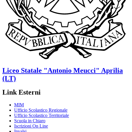
Liceo Statale
"Antonio Meucci"
Aprilia
(LT)
Link Esterni
MIM
Ufficio Scolastico Regionale
Ufficio Scolastico Territoriale
Scuola in Chiaro
Iscrizioni On Line
Invalsi