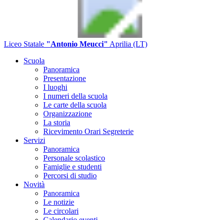
Liceo Statale
"Antonio Meucci"
Aprilia (LT)
Scuola
Panoramica
Presentazione
I luoghi
I numeri della scuola
Le carte della scuola
Organizzazione
La storia
Ricevimento Orari Segreterie
Servizi
Panoramica
Personale scolastico
Famiglie e studenti
Percorsi di studio
Novità
Panoramica
Le notizie
Le circolari
Calendario eventi