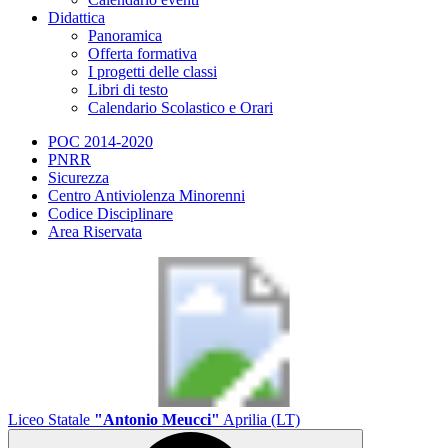
Didattica
Panoramica
Offerta formativa
I progetti delle classi
Libri di testo
Calendario Scolastico e Orari
POC 2014-2020
PNRR
Sicurezza
Centro Antiviolenza Minorenni
Codice Disciplinare
Area Riservata
Liceo Statale
"Antonio Meucci"
Aprilia (LT)