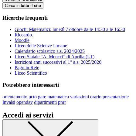
Cerca in
tutto il sito
Ricerche frequenti
Giochi Matematici: lunedì 7 ottobre dalle 14:30 alle 16:30
Riccardo.
Moodle
Liceo delle Scienze Umane
Calendario scolastico a.s. 2024/2025
Liceo Statale “A. Meucci” di Aprilia (LT)
Iscrizioni anni successivi al 1° a.s. 2025/2026
Pago in Rete
Liceo Scientifico
Potrebbero interessarti
orientamento
pcto
gare
matematica
variazioni orario
presentazione
Invalsi
openday
dipartimenti
pnrr
Accedi ai servizi