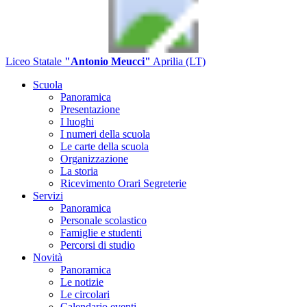
Liceo Statale
"Antonio Meucci"
Aprilia (LT)
Scuola
Panoramica
Presentazione
I luoghi
I numeri della scuola
Le carte della scuola
Organizzazione
La storia
Ricevimento Orari Segreterie
Servizi
Panoramica
Personale scolastico
Famiglie e studenti
Percorsi di studio
Novità
Panoramica
Le notizie
Le circolari
Calendario eventi