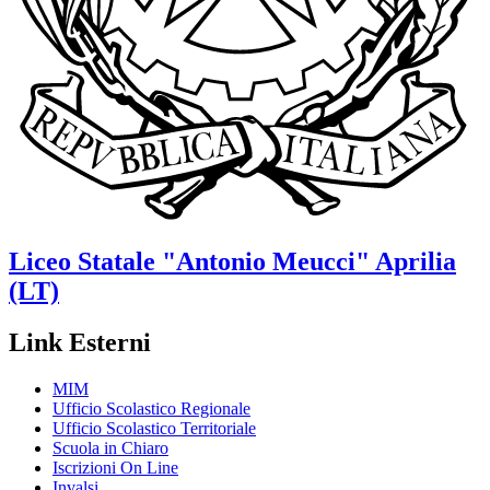
Liceo Statale
"Antonio Meucci"
Aprilia
(LT)
Link Esterni
MIM
Ufficio Scolastico Regionale
Ufficio Scolastico Territoriale
Scuola in Chiaro
Iscrizioni On Line
Invalsi