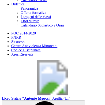
Didattica
Panoramica
Offerta formativa
I progetti delle classi
Libri di testo
Calendario Scolastico e Orari
POC 2014-2020
PNRR
Sicurezza
Centro Antiviolenza Minorenni
Codice Disciplinare
Area Riservata
Liceo Statale
"Antonio Meucci"
Aprilia (LT)