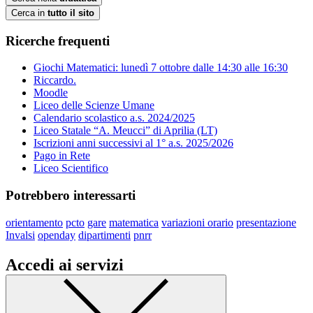
Cerca in
tutto il sito
Ricerche frequenti
Giochi Matematici: lunedì 7 ottobre dalle 14:30 alle 16:30
Riccardo.
Moodle
Liceo delle Scienze Umane
Calendario scolastico a.s. 2024/2025
Liceo Statale “A. Meucci” di Aprilia (LT)
Iscrizioni anni successivi al 1° a.s. 2025/2026
Pago in Rete
Liceo Scientifico
Potrebbero interessarti
orientamento
pcto
gare
matematica
variazioni orario
presentazione
Invalsi
openday
dipartimenti
pnrr
Accedi ai servizi