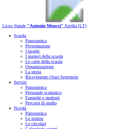
Liceo Statale
"Antonio Meucci"
Aprilia (LT)
Scuola
Panoramica
Presentazione
I luoghi
I numeri della scuola
Le carte della scuola
Organizzazione
La storia
Ricevimento Orari Segreterie
Servizi
Panoramica
Personale scolastico
Famiglie e studenti
Percorsi di studio
Novità
Panoramica
Le notizie
Le circolari
Calendario eventi