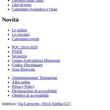
I progetti delle classi
Libri di testo
Calendario Scolastico e Orari
Novità
Le notizie
Le circolari
Calendario eventi
POC 2014-2020
PNRR
Sicurezza
Centro Antiviolenza Minorenni
Codice Disciplinare
Area Riservata
Amministrazione Trasparente
Albo online
Privacy Policy
Dichiarazione di accessibilità
Obiettivi di accessibilità
Indirizzo:
Via Carroceto, 193/A Aprilia (LT)