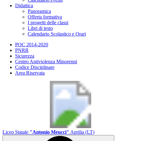
Didattica
Panoramica
Offerta formativa
I progetti delle classi
Libri di testo
Calendario Scolastico e Orari
POC 2014-2020
PNRR
Sicurezza
Centro Antiviolenza Minorenni
Codice Disciplinare
Area Riservata
Liceo Statale
"Antonio Meucci"
Aprilia (LT)