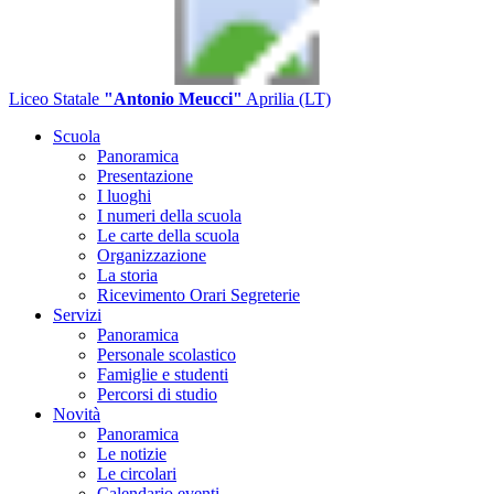
Liceo Statale
"Antonio Meucci"
Aprilia (LT)
Scuola
Panoramica
Presentazione
I luoghi
I numeri della scuola
Le carte della scuola
Organizzazione
La storia
Ricevimento Orari Segreterie
Servizi
Panoramica
Personale scolastico
Famiglie e studenti
Percorsi di studio
Novità
Panoramica
Le notizie
Le circolari
Calendario eventi