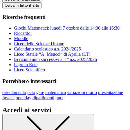
Cerca in
tutto il sito
Ricerche frequenti
Giochi Matematici: lunedì 7 ottobre dalle 14:30 alle 16:30
Riccardo.
Moodle
Liceo delle Scienze Umane
Calendario scolastico a.s. 2024/2025
Liceo Statale “A. Meucci” di Aprilia (LT)
Iscrizioni anni successivi al 1° a.s. 2025/2026
Pago in Rete
Liceo Scientifico
Potrebbero interessarti
orientamento
pcto
gare
matematica
variazioni orario
presentazione
Invalsi
openday
dipartimenti
pnrr
Accedi ai servizi