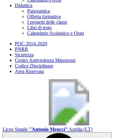
Didattica
Panoramica
Offerta formativa
I progetti delle classi
Libri di testo
Calendario Scolastico e Orari
POC 2014-2020
PNRR
Sicurezza
Centro Antiviolenza Minorenni
Codice Disciplinare
Area Riservata
Liceo Statale
"Antonio Meucci"
Aprilia (LT)