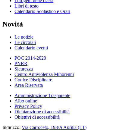
I progetti delle classi
Libri di testo
Calendario Scolastico e Orari
Novità
Le notizie
Le circolari
Calendario eventi
POC 2014-2020
PNRR
Sicurezza
Centro Antiviolenza Minorenni
Codice Disciplinare
Area Riservata
Amministrazione Trasparente
Albo online
Privacy Policy
Dichiarazione di accessibilità
Obiettivi di accessibilità
Indirizzo:
Via Carroceto, 193/A Aprilia (LT)