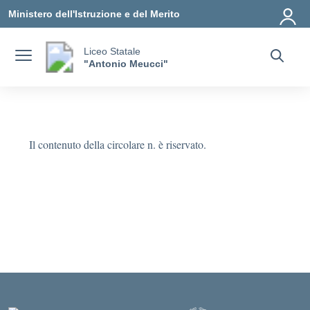
Vai ai contenuti
Vai al menu di navigazione
Vai al footer
Ministero dell'Istruzione e del Merito
Liceo Statale
"Antonio Meucci"
Il contenuto della circolare n. è riservato.