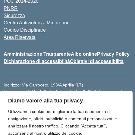
POC 2014-2020
PNRR
Sicurezza
Centro Antiviolenza Minorenni
Codice Disciplinare
Area Riservata
Amministrazione Trasparente
Albo online
Privacy Policy
Dichiarazione di accessibilità
Obiettivi di accessibilità
Indirizzo:
Via Carroceto, 193/A Aprilia (LT)
Centralino:
+39 06 9257678
Email:
Ltps060002@istruzione.it
Posta elettronica certificata (PEC):
Ltps060002@pec.istruzione.it
Diamo valore alla tua privacy
Codice fiscale: 91001930592
Utilizziamo i cookie per migliorare la tua esperienza di
Codice meccanografico:
LTPS060002
navigazione, offrirti pubblicità o contenuti personalizzati e
analizzare il nostro traffico. Cliccando “Accetta tutti”,
acconsenti al nostro utilizzo dei cookie.