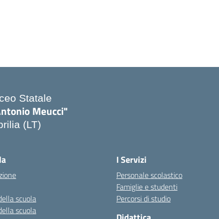
iceo Statale
Antonio Meucci"
rilia (LT)
la
I Servizi
zione
Personale scolastico
Famiglie e studenti
della scuola
Percorsi di studio
della scuola
Didattica