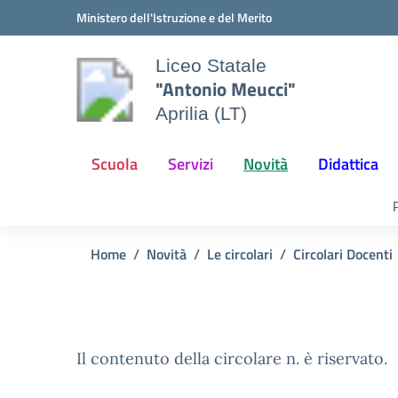
Vai ai contenuti
Vai al menu di navigazione
Vai al footer
Ministero dell'Istruzione e del Merito
Liceo Statale
"Antonio Meucci"
Aprilia (LT)
Scuola
Servizi
Novità
Didattica
Home
Novità
Le circolari
Circolari Docenti
Il contenuto della circolare n. è riservato.