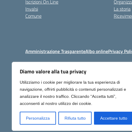
Iscrizioni On Line
Organizz
Invalsi
La storia
Comune
Ricevimen
Amministrazione Trasparente
Albo online
Privacy Poli
Diamo valore alla tua privacy
Centralino:
+39 06 92576
Utilizziamo i cookie per migliorare la tua esperienza di
navigazione, offrirti pubblicità o contenuti personalizzati e
analizzare il nostro traffico. Cliccando “Accetta tutti”,
acconsenti al nostro utilizzo dei cookie.
Personalizza
Rifiuta tutto
Accettare tutto