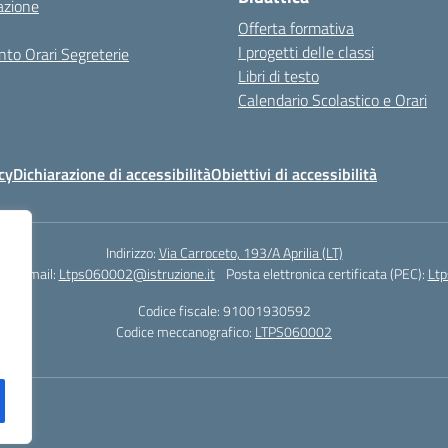
azione
Offerta formativa
I progetti delle classi
to Orari Segreterie
Libri di testo
Calendario Scolastico e Orari
cy
Dichiarazione di accessibilità
Obiettivi di accessibilità
Indirizzo:
Via Carroceto, 193/A Aprilia (LT)
78
Email:
Ltps060002@istruzione.it
Posta elettronica certificata (PEC):
Ltp
Codice fiscale: 91001930592
Codice meccanografico:
LTPS060002