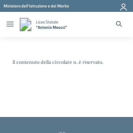
Vai ai contenuti
Vai al menu di navigazione
Vai al footer
Ministero dell'Istruzione e del Merito
Liceo Statale
"Antonio Meucci"
Il contenuto della circolare n. è riservato.