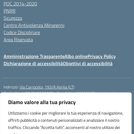
POC 2014-2020
PNRR
Sicurezza
Centro Antiviolenza Minorenni
Codice Disciplinare
Area Riservata
Amministrazione Trasparente
Albo online
Privacy Policy
Dichiarazione di accessibilità
Obiettivi di accessibilità
Indirizzo:
Via Carroceto, 193/A Aprilia (LT)
Centralino:
+39 06 9257678
Email:
Ltps060002@istruzione.it
Posta elettronica certificata (PEC):
Ltps060002@pec.istruzione.it
Diamo valore alla tua privacy
Codice fiscale: 91001930592
Utilizziamo i cookie per migliorare la tua esperienza di navigazione,
Codice meccanografico:
LTPS060002
offrirti pubblicità o contenuti personalizzati e analizzare il nostro
traffico. Cliccando “Accetta tutti”, acconsenti al nostro utilizzo dei