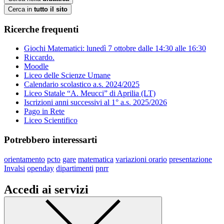
Cerca in
tutto il sito
Ricerche frequenti
Giochi Matematici: lunedì 7 ottobre dalle 14:30 alle 16:30
Riccardo.
Moodle
Liceo delle Scienze Umane
Calendario scolastico a.s. 2024/2025
Liceo Statale “A. Meucci” di Aprilia (LT)
Iscrizioni anni successivi al 1° a.s. 2025/2026
Pago in Rete
Liceo Scientifico
Potrebbero interessarti
orientamento
pcto
gare
matematica
variazioni orario
presentazione
Invalsi
openday
dipartimenti
pnrr
Accedi ai servizi