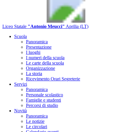
Liceo Statale
"Antonio Meucci"
Aprilia (LT)
Scuola
Panoramica
Presentazione
I luoghi
I numeri della scuola
Le carte della scuola
Organizzazione
La storia
Ricevimento Orari Segreterie
Servizi
Panoramica
Personale scolastico
Famiglie e studenti
Percorsi di studio
Novità
Panoramica
Le notizie
Le circolari
Calendario eventi