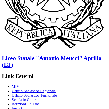
Liceo Statale
"Antonio Meucci"
Aprilia
(LT)
Link Esterni
MIM
Ufficio Scolastico Regionale
Ufficio Scolastico Territoriale
Scuola in Chiaro
Iscrizioni On Line
Invalsi