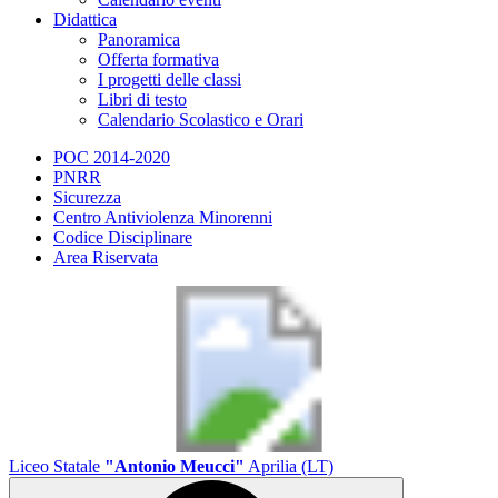
Didattica
Panoramica
Offerta formativa
I progetti delle classi
Libri di testo
Calendario Scolastico e Orari
POC 2014-2020
PNRR
Sicurezza
Centro Antiviolenza Minorenni
Codice Disciplinare
Area Riservata
Liceo Statale
"Antonio Meucci"
Aprilia (LT)