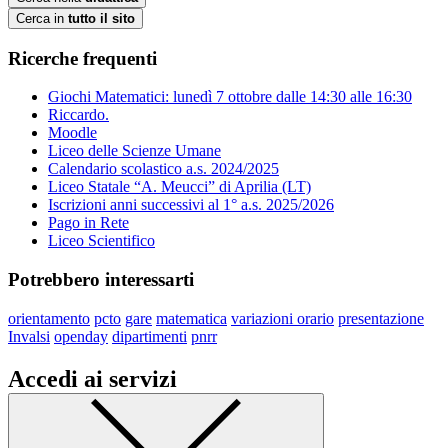
Cerca in
tutto il sito
Ricerche frequenti
Giochi Matematici: lunedì 7 ottobre dalle 14:30 alle 16:30
Riccardo.
Moodle
Liceo delle Scienze Umane
Calendario scolastico a.s. 2024/2025
Liceo Statale “A. Meucci” di Aprilia (LT)
Iscrizioni anni successivi al 1° a.s. 2025/2026
Pago in Rete
Liceo Scientifico
Potrebbero interessarti
orientamento
pcto
gare
matematica
variazioni orario
presentazione
Invalsi
openday
dipartimenti
pnrr
Accedi ai servizi