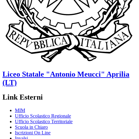
Liceo Statale
"Antonio Meucci"
Aprilia
(LT)
Link Esterni
MIM
Ufficio Scolastico Regionale
Ufficio Scolastico Territoriale
Scuola in Chiaro
Iscrizioni On Line
Invalsi