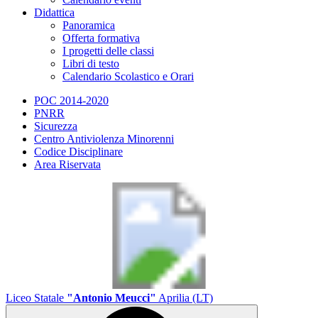
Didattica
Panoramica
Offerta formativa
I progetti delle classi
Libri di testo
Calendario Scolastico e Orari
POC 2014-2020
PNRR
Sicurezza
Centro Antiviolenza Minorenni
Codice Disciplinare
Area Riservata
Liceo Statale
"Antonio Meucci"
Aprilia (LT)