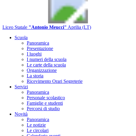
Liceo Statale
"Antonio Meucci"
Aprilia (LT)
Scuola
Panoramica
Presentazione
I luoghi
I numeri della scuola
Le carte della scuola
Organizzazione
La storia
Ricevimento Orari Segreterie
Servizi
Panoramica
Personale scolastico
Famiglie e studenti
Percorsi di studio
Novità
Panoramica
Le notizie
Le circolari
Calendario eventi