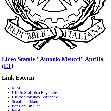
Liceo Statale
"Antonio Meucci"
Aprilia
(LT)
Link Esterni
MIM
Ufficio Scolastico Regionale
Ufficio Scolastico Territoriale
Scuola in Chiaro
Iscrizioni On Line
Invalsi