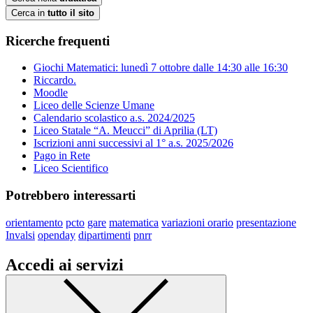
Cerca in
tutto il sito
Ricerche frequenti
Giochi Matematici: lunedì 7 ottobre dalle 14:30 alle 16:30
Riccardo.
Moodle
Liceo delle Scienze Umane
Calendario scolastico a.s. 2024/2025
Liceo Statale “A. Meucci” di Aprilia (LT)
Iscrizioni anni successivi al 1° a.s. 2025/2026
Pago in Rete
Liceo Scientifico
Potrebbero interessarti
orientamento
pcto
gare
matematica
variazioni orario
presentazione
Invalsi
openday
dipartimenti
pnrr
Accedi ai servizi