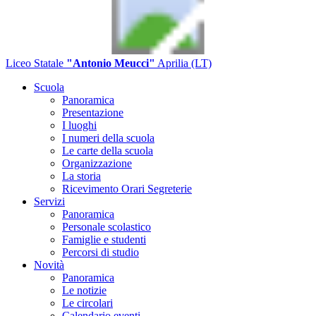
Liceo Statale
"Antonio Meucci"
Aprilia (LT)
Scuola
Panoramica
Presentazione
I luoghi
I numeri della scuola
Le carte della scuola
Organizzazione
La storia
Ricevimento Orari Segreterie
Servizi
Panoramica
Personale scolastico
Famiglie e studenti
Percorsi di studio
Novità
Panoramica
Le notizie
Le circolari
Calendario eventi