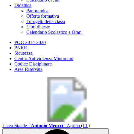
Didattica
Panoramica
Offerta formativa
I progetti delle classi
Libri di testo
Calendario Scolastico e Orari
POC 2014-2020
PNRR
Sicurezza
Centro Antiviolenza Minorenni
Codice Disciplinare
Area Riservata
Liceo Statale
"Antonio Meucci"
Aprilia (LT)