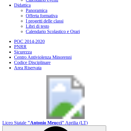
Didattica
Panoramica
Offerta formativa
I progetti delle classi
Libri di testo
Calendario Scolastico e Orari
POC 2014-2020
PNRR
Sicurezza
Centro Antiviolenza Minorenni
Codice Disciplinare
Area Riservata
Liceo Statale
"Antonio Meucci"
Aprilia (LT)