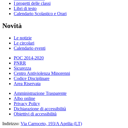
I progetti delle classi
Libri di testo
Calendario Scolastico e Orari
Novità
Le notizie
Le circolari
Calendario eventi
POC 2014-2020
PNRR
Sicurezza
Centro Antiviolenza Minorenni
Codice Disciplinare
Area Riservata
Amministrazione Trasparente
Albo online
Privacy Policy
Dichiarazione di accessibilità
Obiettivi di accessibilità
Indirizzo:
Via Carroceto, 193/A Aprilia (LT)