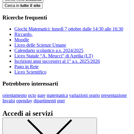
Cerca in
tutto il sito
Ricerche frequenti
Giochi Matematici: lunedì 7 ottobre dalle 14:30 alle 16:30
Riccardo.
Moodle
Liceo delle Scienze Umane
Calendario scolastico a.s. 2024/2025
Liceo Statale “A. Meucci” di Aprilia (LT)
Iscrizioni anni successivi al 1° a.s. 2025/2026
Pago in Rete
Liceo Scientifico
Potrebbero interessarti
orientamento
pcto
gare
matematica
variazioni orario
presentazione
Invalsi
openday
dipartimenti
pnrr
Accedi ai servizi