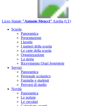
Liceo Statale
"Antonio Meucci"
Aprilia (LT)
Scuola
Panoramica
Presentazione
I luoghi
I numeri della scuola
Le carte della scuola
Organizzazione
La storia
Ricevimento Orari Segreterie
Servizi
Panoramica
Personale scolastico
Famiglie e studenti
Percorsi di studio
Novità
Panoramica
Le notizie
Le circolari
Calendario eventi