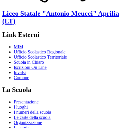
Liceo Statale
"Antonio Meucci"
Aprilia
(LT)
Link Esterni
MIM
Ufficio Scolastico Regionale
Ufficio Scolastico Territoriale
Scuola in Chiaro
Iscrizioni On Line
Invalsi
Comune
La Scuola
Presentazione
I luoghi
I numeri della scuola
Le carte della scuola
Organizzazione
La storia