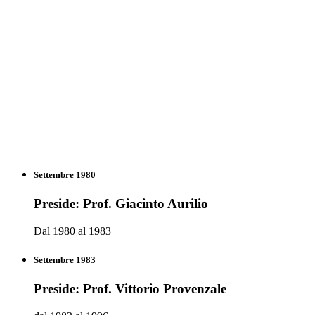
Liceo classico psicopedagogico liceo 03 Nell’a.s.2005/06, a causa
del forte aumento di iscrizioni e dell’insufficienza di aule
nell’edificio di via Carroceto, all’istituzione viene assegnata una
succursale in via Cellini, dove vengono trasferite le classi del Liceo
Classico. Il Liceo “A. Meucci” oggi è un importante ed apprezzato
polo liceale della provincia di Latina frequentato non solo da
studenti di Aprilia ma da giovani provenienti da cittadine limitrofe
della provincia di Roma. Nel 2012/13 l’offerta culturale del Liceo si
arricchisce per l’istituzione del Liceo delle scienze umane, che va ad
affiancare gli indirizzi scientifico, linguistico e classico, con ciò
rispondendo, ancora una volta, alle richieste provenienti dal
territorio.
Settembre 1980
Preside: Prof. Giacinto Aurilio
Dal 1980 al 1983
Settembre 1983
Preside: Prof. Vittorio Provenzale