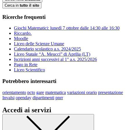
Cerca in
tutto il sito
Ricerche frequenti
Giochi Matematici: lunedì 7 ottobre dalle 14:30 alle 16:30
Riccardo.
Moodle
Liceo delle Scienze Umane
Calendario scolastico a.s. 2024/2025
Liceo Statale “A. Meucci” di Aprilia (LT)
Iscrizioni anni successivi al 1° a.s. 2025/2026
Pago in Rete
Liceo Scientifico
Potrebbero interessarti
orientamento
pcto
gare
matematica
variazioni orario
presentazione
Invalsi
openday
dipartimenti
pnrr
Accedi ai servizi