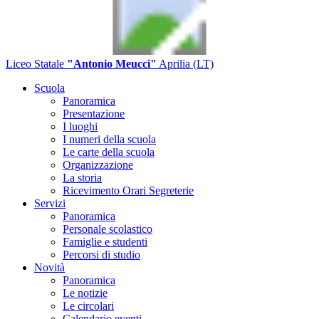
Liceo Statale
"Antonio Meucci"
Aprilia (LT)
Scuola
Panoramica
Presentazione
I luoghi
I numeri della scuola
Le carte della scuola
Organizzazione
La storia
Ricevimento Orari Segreterie
Servizi
Panoramica
Personale scolastico
Famiglie e studenti
Percorsi di studio
Novità
Panoramica
Le notizie
Le circolari
Calendario eventi