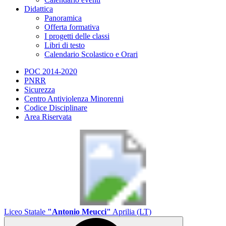
Didattica
Panoramica
Offerta formativa
I progetti delle classi
Libri di testo
Calendario Scolastico e Orari
POC 2014-2020
PNRR
Sicurezza
Centro Antiviolenza Minorenni
Codice Disciplinare
Area Riservata
Liceo Statale
"Antonio Meucci"
Aprilia (LT)