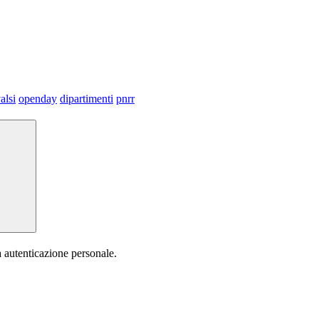
alsi
openday
dipartimenti
pnrr
a autenticazione personale.