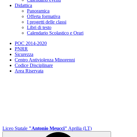
Didattica
Panoramica
Offerta formativa
I progetti delle classi
Libri di testo
Calendario Scolastico e Orari
POC 2014-2020
PNRR
Sicurezza
Centro Antiviolenza Minorenni
Codice Disciplinare
Area Riservata
Liceo Statale
"Antonio Meucci"
Aprilia (LT)