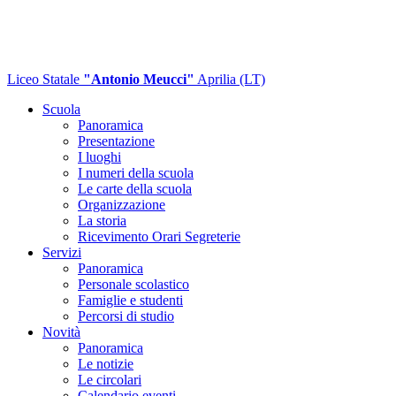
Liceo Statale
"Antonio Meucci"
Aprilia (LT)
Scuola
Panoramica
Presentazione
I luoghi
I numeri della scuola
Le carte della scuola
Organizzazione
La storia
Ricevimento Orari Segreterie
Servizi
Panoramica
Personale scolastico
Famiglie e studenti
Percorsi di studio
Novità
Panoramica
Le notizie
Le circolari
Calendario eventi