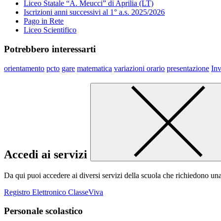
Liceo Statale “A. Meucci” di Aprilia (LT)
Iscrizioni anni successivi al 1° a.s. 2025/2026
Pago in Rete
Liceo Scientifico
Potrebbero interessarti
orientamento
pcto
gare
matematica
variazioni orario
presentazione
Inv
Accedi ai servizi
Da qui puoi accedere ai diversi servizi della scuola che richiedono un
Registro Elettronico ClasseViva
Personale scolastico