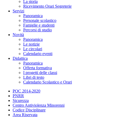
La storia
Ricevimento Orari Segreterie
Servizi
Panoramica
Personale scolastico
Famiglie e studenti
Percorsi di studio
Novità
Panoramica
Le notizie
Le circolari
Calendario eventi
Didattica
Panoramica
Offerta formativa
I progetti delle classi
Libri di testo
Calendario Scolastico e Orari
POC 2014-2020
PNRR
Sicurezza
Centro Antiviolenza Minorenni
Codice Disciplinare
Area Riservata