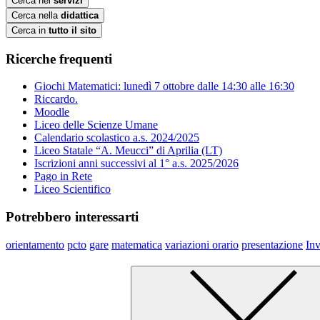
Cerca nei
servizi
Cerca nella
didattica
Cerca in
tutto il sito
Ricerche frequenti
Giochi Matematici: lunedì 7 ottobre dalle 14:30 alle 16:30
Riccardo.
Moodle
Liceo delle Scienze Umane
Calendario scolastico a.s. 2024/2025
Liceo Statale “A. Meucci” di Aprilia (LT)
Iscrizioni anni successivi al 1° a.s. 2025/2026
Pago in Rete
Liceo Scientifico
Potrebbero interessarti
orientamento
pcto
gare
matematica
variazioni orario
presentazione
Inv