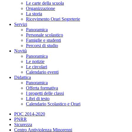
Le carte della scuola
Organizzazione
La storia
Ricevimento Orari Segreterie
Servizi
Panoramica
Personale scolastico
Famiglie e studenti
Percorsi di studio
Novità
Panoramica
Le notizie
Le circolari
Calendario eventi
Didattica
Panoramica
Offerta formativa
I progetti delle classi
Libri di testo
Calendario Scolastico e Orari
POC 2014-2020
PNRR
Sicurezza
Centro Antiviolenza Minorenni