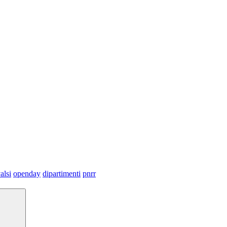
alsi
openday
dipartimenti
pnrr