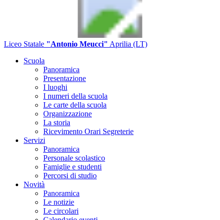
Liceo Statale
"Antonio Meucci"
Aprilia (LT)
Scuola
Panoramica
Presentazione
I luoghi
I numeri della scuola
Le carte della scuola
Organizzazione
La storia
Ricevimento Orari Segreterie
Servizi
Panoramica
Personale scolastico
Famiglie e studenti
Percorsi di studio
Novità
Panoramica
Le notizie
Le circolari
Calendario eventi