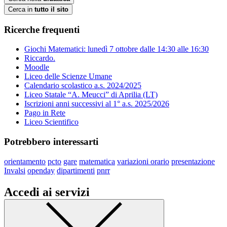
Cerca in
tutto il sito
Ricerche frequenti
Giochi Matematici: lunedì 7 ottobre dalle 14:30 alle 16:30
Riccardo.
Moodle
Liceo delle Scienze Umane
Calendario scolastico a.s. 2024/2025
Liceo Statale “A. Meucci” di Aprilia (LT)
Iscrizioni anni successivi al 1° a.s. 2025/2026
Pago in Rete
Liceo Scientifico
Potrebbero interessarti
orientamento
pcto
gare
matematica
variazioni orario
presentazione
Invalsi
openday
dipartimenti
pnrr
Accedi ai servizi