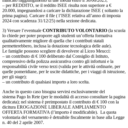
mancato raggiungimento di tale media entro il 30/06/2025;
– per REDDITO, se il reddito ISEE risulta non superiore a €
20.000, impegnandosi a caricare la dichiarazione ISEE ( soltanto la
prima pagina). Caricare il file ( l’ISEE relativa all’anno di imposta
2024 con scadenza 31/12/25) nella sezione dedicata.
3) Versare l’eventuale
CONTRIBUTO VOLONTARIO
(la scuola
lo chiede per poter proporre agli studenti un’offerta formativa
qualitativamente migliore di quella che i contributi statali
permetterebbero, inclusa la dotazione tecnologica delle aule).
Le famiglie possono scegliere di devolvere al Liceo Meucci:
– un contributo di € 100 deliberato dal Consiglio di Istituto,
comprensivo della polizza assicurativa contro gli infortuni e la
responsabilità civile verso terzi (valida per le attività ordinarie, per
quelle pomeridiane, per le uscite didattiche, per i viaggi di istruzione,
per gli stage);
– un contributo di qualsiasi importo a loro scelta.
Anche in questo caso bisogna servirsi esclusivamente del
sistema Pago In Rete (per le modalità di accesso consultare la pagina
dedicata); nel sistema è preimpostato il contributo di € 100 con la
dicitura EROGAZIONE LIBERALE AMPLIAMENTO
OFFERTA FORMATIVA (l’importo è modificabile). La quota
volontaria del versamento è detraibile fiscalmente in base alla Legge
n. 40 del 2 aprile 2007.