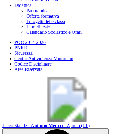
Didattica
Panoramica
Offerta formativa
I progetti delle classi
Libri di testo
Calendario Scolastico e Orari
POC 2014-2020
PNRR
Sicurezza
Centro Antiviolenza Minorenni
Codice Disciplinare
Area Riservata
Liceo Statale
"Antonio Meucci"
Aprilia (LT)