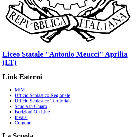
Liceo Statale
"Antonio Meucci"
Aprilia
(LT)
Link Esterni
MIM
Ufficio Scolastico Regionale
Ufficio Scolastico Territoriale
Scuola in Chiaro
Iscrizioni On Line
Invalsi
Comune
La Scuola