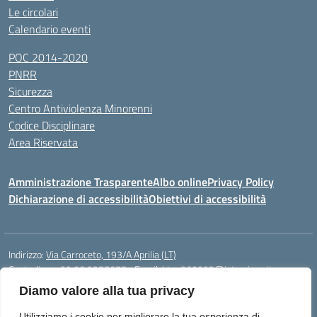
Le circolari
Calendario eventi
POC 2014-2020
PNRR
Sicurezza
Centro Antiviolenza Minorenni
Codice Disciplinare
Area Riservata
Amministrazione Trasparente
Albo online
Privacy Policy
Dichiarazione di accessibilità
Obiettivi di accessibilità
Indirizzo:
Via Carroceto, 193/A Aprilia (LT)
Centralino:
+39 06 9257678
Email:
Ltps060002@istruzione.it
Posta elettronica certificata (PEC):
Ltps060002@pec.istruzione.it
Diamo valore alla tua privacy
Codice fiscale: 91001930592
Utilizziamo i cookie per migliorare la tua esperienza di