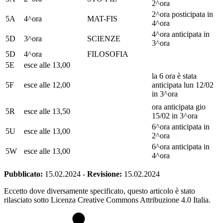
2^ora
2^ora posticipata in
5A
4^ora
MAT-FIS
4^ora
4^ora anticipata in
5D
3^ora
SCIENZE
3^ora
5D
4^ora
FILOSOFIA
5E
esce alle 13,00
la 6 ora è stata
5F
esce alle 12,00
anticipata lun 12/02
in 3^ora
ora anticipata gio
5R
esce alle 13,50
15/02 in 3^ora
6^ora anticipata in
5U
esce alle 13,00
2^ora
6^ora anticipata in
5W
esce alle 13,00
4^ora
Pubblicato:
15.02.2024
-
Revisione:
15.02.2024
Eccetto dove diversamente specificato, questo articolo è stato
rilasciato sotto Licenza Creative Commons Attribuzione 4.0 Italia.