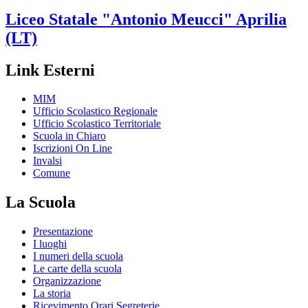
Liceo Statale
"Antonio Meucci"
Aprilia
(LT)
Link Esterni
MIM
Ufficio Scolastico Regionale
Ufficio Scolastico Territoriale
Scuola in Chiaro
Iscrizioni On Line
Invalsi
Comune
La Scuola
Presentazione
I luoghi
I numeri della scuola
Le carte della scuola
Organizzazione
La storia
Ricevimento Orari Segreterie