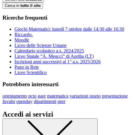
Cerca in
tutto il sito
Ricerche frequenti
Giochi Matematici: lunedì 7 ottobre dalle 14:30 alle 16:30
Riccardo.
Moodle
Liceo delle Scienze Umane
Calendario scolastico a.s. 2024/2025
Liceo Statale “A. Meucci” di Aprilia (LT)
Iscrizioni anni successivi al 1° a.s. 2025/2026
Pago in Rete
Liceo Scientifico
Potrebbero interessarti
orientamento
pcto
gare
matematica
variazioni orario
presentazione
Invalsi
openday
dipartimenti
pnrr
Accedi ai servizi