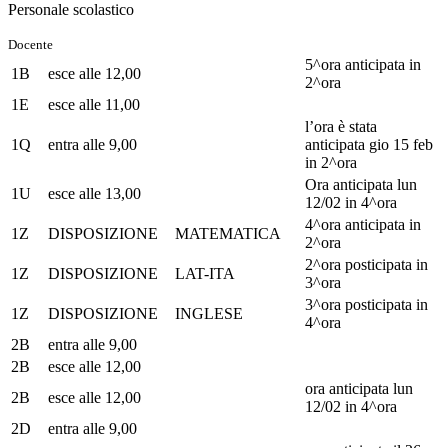
Personale scolastico
Docente
5^ora anticipata in
1B
esce alle 12,00
2^ora
1E
esce alle 11,00
l’ora è stata
1Q
entra alle 9,00
anticipata gio 15 feb
in 2^ora
Ora anticipata lun
1U
esce alle 13,00
12/02 in 4^ora
4^ora anticipata in
1Z
DISPOSIZIONE
MATEMATICA
2^ora
2^ora posticipata in
1Z
DISPOSIZIONE
LAT-ITA
3^ora
3^ora posticipata in
1Z
DISPOSIZIONE
INGLESE
4^ora
2B
entra alle 9,00
2B
esce alle 12,00
ora anticipata lun
2B
esce alle 12,00
12/02 in 4^ora
2D
entra alle 9,00