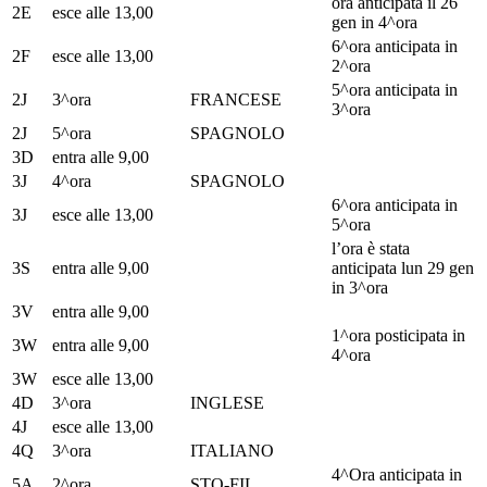
ora anticipata il 26
2E
esce alle 13,00
gen in 4^ora
6^ora anticipata in
2F
esce alle 13,00
2^ora
5^ora anticipata in
2J
3^ora
FRANCESE
3^ora
2J
5^ora
SPAGNOLO
3D
entra alle 9,00
3J
4^ora
SPAGNOLO
6^ora anticipata in
3J
esce alle 13,00
5^ora
l’ora è stata
3S
entra alle 9,00
anticipata lun 29 gen
in 3^ora
3V
entra alle 9,00
1^ora posticipata in
3W
entra alle 9,00
4^ora
3W
esce alle 13,00
4D
3^ora
INGLESE
4J
esce alle 13,00
4Q
3^ora
ITALIANO
4^Ora anticipata in
5A
2^ora
STO-FIL