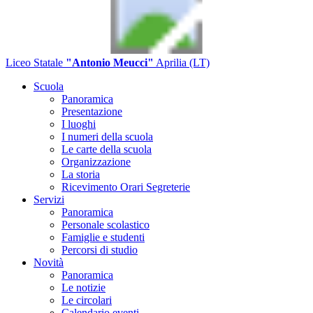
Liceo Statale
"Antonio Meucci"
Aprilia (LT)
Scuola
Panoramica
Presentazione
I luoghi
I numeri della scuola
Le carte della scuola
Organizzazione
La storia
Ricevimento Orari Segreterie
Servizi
Panoramica
Personale scolastico
Famiglie e studenti
Percorsi di studio
Novità
Panoramica
Le notizie
Le circolari
Calendario eventi