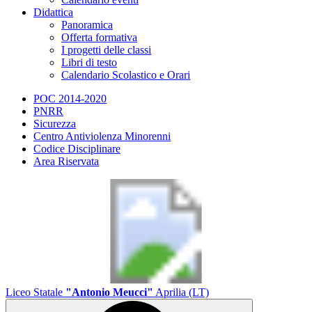
Didattica
Panoramica
Offerta formativa
I progetti delle classi
Libri di testo
Calendario Scolastico e Orari
POC 2014-2020
PNRR
Sicurezza
Centro Antiviolenza Minorenni
Codice Disciplinare
Area Riservata
Liceo Statale
"Antonio Meucci"
Aprilia (LT)