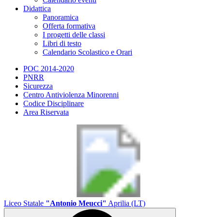
Didattica
Panoramica
Offerta formativa
I progetti delle classi
Libri di testo
Calendario Scolastico e Orari
POC 2014-2020
PNRR
Sicurezza
Centro Antiviolenza Minorenni
Codice Disciplinare
Area Riservata
Liceo Statale
"Antonio Meucci"
Aprilia (LT)