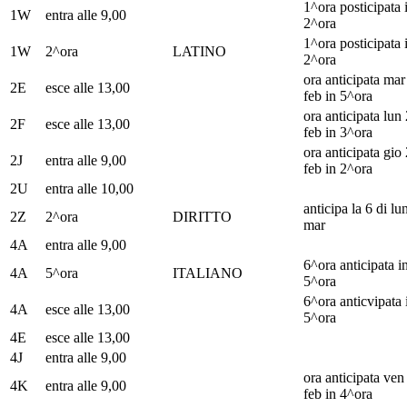
1^ora posticipata 
1W
entra alle 9,00
2^ora
1^ora posticipata 
1W
2^ora
LATINO
2^ora
ora anticipata mar
2E
esce alle 13,00
feb in 5^ora
ora anticipata lun
2F
esce alle 13,00
feb in 3^ora
ora anticipata gio
2J
entra alle 9,00
feb in 2^ora
2U
entra alle 10,00
anticipa la 6 di lu
2Z
2^ora
DIRITTO
mar
4A
entra alle 9,00
6^ora anticipata i
4A
5^ora
ITALIANO
5^ora
6^ora anticvipata 
4A
esce alle 13,00
5^ora
4E
esce alle 13,00
4J
entra alle 9,00
ora anticipata ven
4K
entra alle 9,00
feb in 4^ora