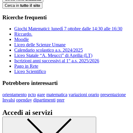
Cerca in
tutto il sito
Ricerche frequenti
Giochi Matematici: lunedì 7 ottobre dalle 14:30 alle 16:30
Riccardo.
Moodle
Liceo delle Scienze Umane
Calendario scolastico a.s. 2024/2025
Liceo Statale “A. Meucci” di Aprilia (LT)
Iscrizioni anni successivi al 1° a.s. 2025/2026
Pago in Rete
Liceo Scientifico
Potrebbero interessarti
orientamento
pcto
gare
matematica
variazioni orario
presentazione
Invalsi
openday
dipartimenti
pnrr
Accedi ai servizi