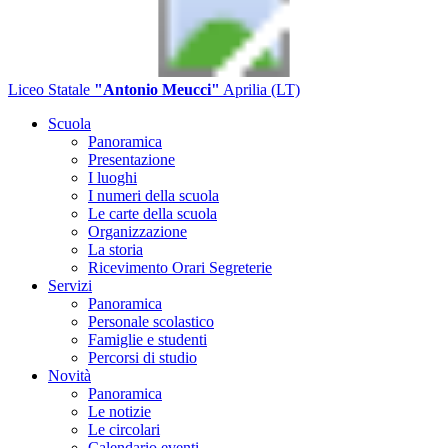
Liceo Statale
"Antonio Meucci"
Aprilia (LT)
Scuola
Panoramica
Presentazione
I luoghi
I numeri della scuola
Le carte della scuola
Organizzazione
La storia
Ricevimento Orari Segreterie
Servizi
Panoramica
Personale scolastico
Famiglie e studenti
Percorsi di studio
Novità
Panoramica
Le notizie
Le circolari
Calendario eventi