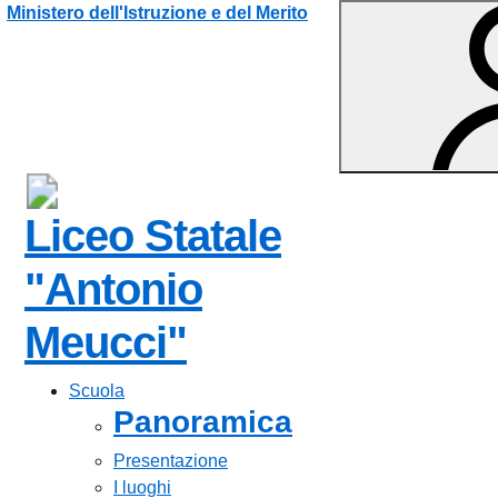
Vai ai contenuti
Vai al menu di navigazione
Vai al footer
Ministero dell'Istruzione e del Merito
Liceo Statale
"Antonio
Meucci"
Scuola
Panoramica
Presentazione
I luoghi