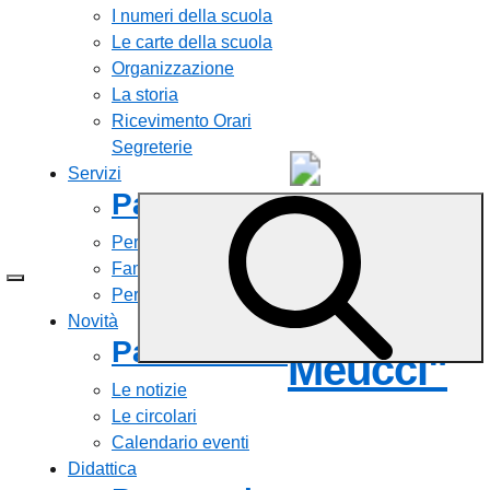
I numeri della scuola
Le carte della scuola
Organizzazione
La storia
Ricevimento Orari
Segreterie
Servizi
Panoramica
Liceo
Personale scolastico
Statale
Famiglie e studenti
Percorsi di studio
"Antonio
Novità
Panoramica
Meucci"
Le notizie
Le circolari
Calendario eventi
Didattica