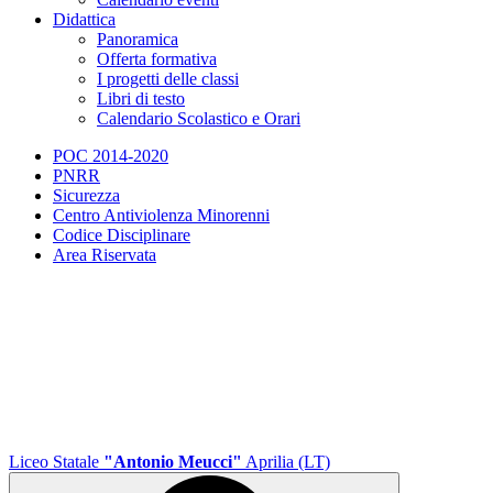
Didattica
Panoramica
Offerta formativa
I progetti delle classi
Libri di testo
Calendario Scolastico e Orari
POC 2014-2020
PNRR
Sicurezza
Centro Antiviolenza Minorenni
Codice Disciplinare
Area Riservata
Liceo Statale
"Antonio Meucci"
Aprilia (LT)