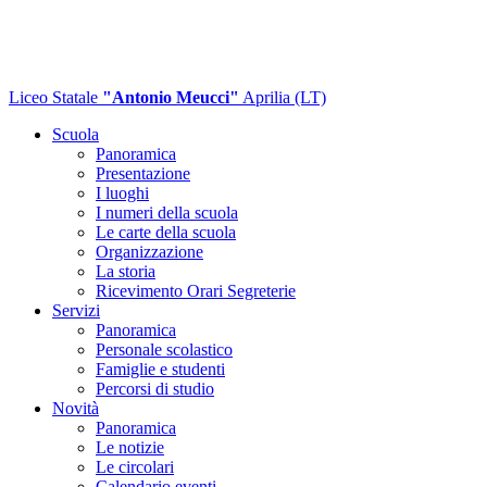
Liceo Statale
"Antonio Meucci"
Aprilia (LT)
Scuola
Panoramica
Presentazione
I luoghi
I numeri della scuola
Le carte della scuola
Organizzazione
La storia
Ricevimento Orari Segreterie
Servizi
Panoramica
Personale scolastico
Famiglie e studenti
Percorsi di studio
Novità
Panoramica
Le notizie
Le circolari
Calendario eventi