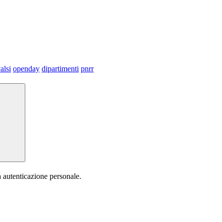
alsi
openday
dipartimenti
pnrr
a autenticazione personale.