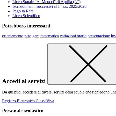
Liceo Statale “A. Meucci” di Aprilia (LT)
Iscrizioni anni successivi al 1° a.s. 2025/2026
Pago in Rete
Liceo Scientifico
Potrebbero interessarti
orientamento
pcto
gare
matematica
variazioni orario
presentazione
Inv
Accedi ai servizi
Da qui puoi accedere ai diversi servizi della scuola che richiedono un
Registro Elettronico ClasseViva
Personale scolastico