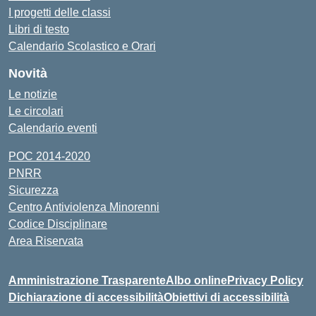
I progetti delle classi
Libri di testo
Calendario Scolastico e Orari
Novità
Le notizie
Le circolari
Calendario eventi
POC 2014-2020
PNRR
Sicurezza
Centro Antiviolenza Minorenni
Codice Disciplinare
Area Riservata
Amministrazione Trasparente
Albo online
Privacy Policy
Dichiarazione di accessibilità
Obiettivi di accessibilità