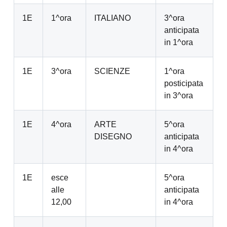
1E
1^ora
ITALIANO
3^ora
anticipata
in 1^ora
1E
3^ora
SCIENZE
1^ora
posticipata
in 3^ora
1E
4^ora
ARTE
5^ora
DISEGNO
anticipata
in 4^ora
1E
esce
5^ora
alle
anticipata
12,00
in 4^ora