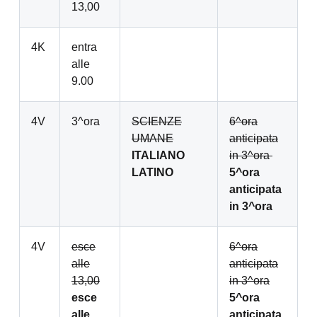
13,00
4K
entra
alle
9.00
4V
3^ora
SCIENZE
6^ora
UMANE
anticipata
ITALIANO
in 3^ora
LATINO
5^ora
anticipata
in 3^ora
4V
esce
6^ora
alle
anticipata
13,00
in 3^ora
esce
5^ora
alle
anticipata