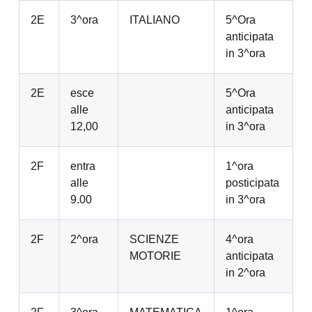
2E
3^ora
ITALIANO
5^Ora
anticipata
in 3^ora
2E
esce
5^Ora
alle
anticipata
12,00
in 3^ora
2F
entra
1^ora
alle
posticipata
9.00
in 3^ora
2F
2^ora
SCIENZE
4^ora
MOTORIE
anticipata
in 2^ora