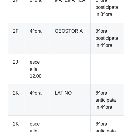
2F
3^ora
MATEMATICA
1^ora
posticipata
in 3^ora
2F
4^ora
GEOSTORIA
3^ora
posticipata
in 4^ora
2J
esce
alle
12,00
2K
4^ora
LATINO
6^ora
anticipata
in 4^ora
2K
esce
6^ora
alle
anticipata