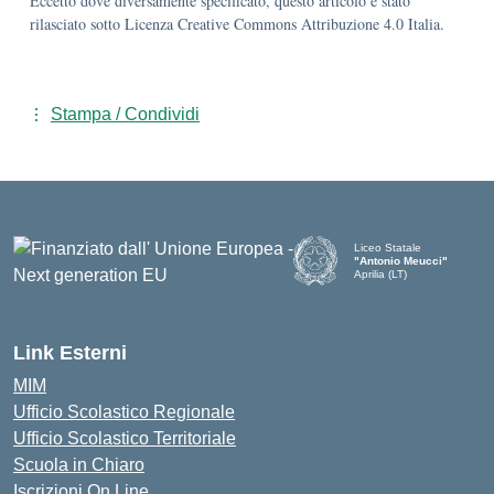
Eccetto dove diversamente specificato, questo articolo è stato
rilasciato sotto Licenza Creative Commons Attribuzione 4.0 Italia.
Stampa / Condividi
Liceo Statale
"Antonio Meucci"
Aprilia (LT)
Link Esterni
MIM
Ufficio Scolastico Regionale
Ufficio Scolastico Territoriale
Scuola in Chiaro
Iscrizioni On Line