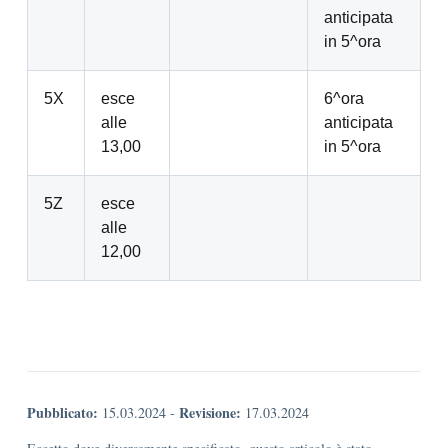
anticipata
in 5^ora
5X
esce
6^ora
alle
anticipata
13,00
in 5^ora
5Z
esce
alle
12,00
Pubblicato:
Revisione:
15.03.2024
-
17.03.2024