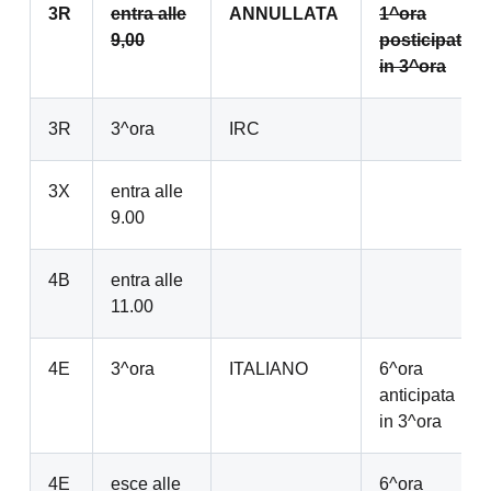
3R
entra alle
ANNULLATA
1^ora
9,00
posticipata
in 3^ora
3R
3^ora
IRC
3X
entra alle
9.00
4B
entra alle
11.00
4E
3^ora
ITALIANO
6^ora
anticipata
in 3^ora
4E
esce alle
6^ora