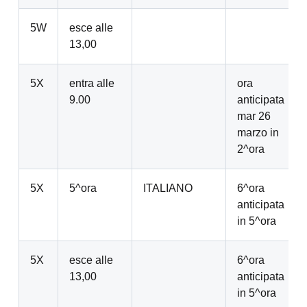
5W
esce alle
13,00
5X
entra alle
ora
9.00
anticipata
mar 26
marzo in
2^ora
5X
5^ora
ITALIANO
6^ora
anticipata
in 5^ora
5X
esce alle
6^ora
13,00
anticipata
in 5^ora