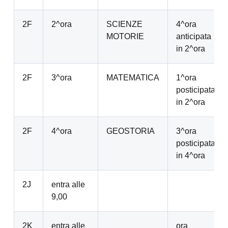
2F
2^ora
SCIENZE
4^ora
MOTORIE
anticipata
in 2^ora
2F
3^ora
MATEMATICA
1^ora
posticipata
in 2^ora
2F
4^ora
GEOSTORIA
3^ora
posticipata
in 4^ora
2J
entra alle
9,00
2K
entra alle
ora