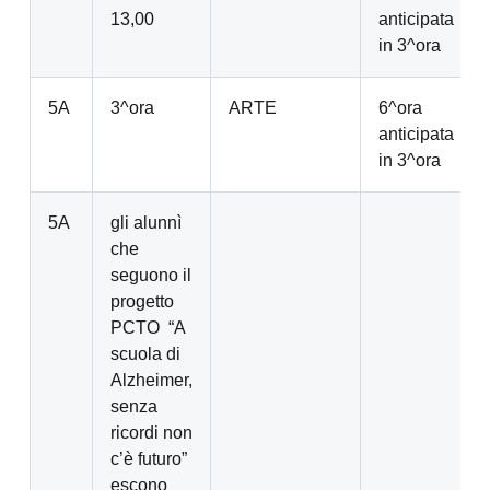
13,00
anticipata
in 3^ora
5A
3^ora
ARTE
6^ora
anticipata
in 3^ora
5A
gli alunnì
che
seguono il
progetto
PCTO “A
scuola di
Alzheimer,
senza
ricordi non
c’è futuro”
escono