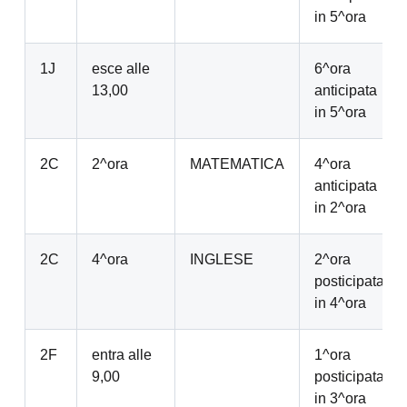
in 5^ora
1J
esce alle
6^ora
13,00
anticipata
in 5^ora
2C
2^ora
MATEMATICA
4^ora
anticipata
in 2^ora
2C
4^ora
INGLESE
2^ora
posticipata
in 4^ora
2F
entra alle
1^ora
9,00
posticipata
in 3^ora