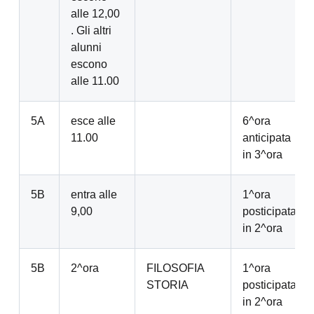
alle 12,00
. Gli altri
alunni
escono
alle 11.00
5A
esce alle
6^ora
11.00
anticipata
in 3^ora
5B
entra alle
1^ora
9,00
posticipata
in 2^ora
5B
2^ora
FILOSOFIA
1^ora
STORIA
posticipata
in 2^ora