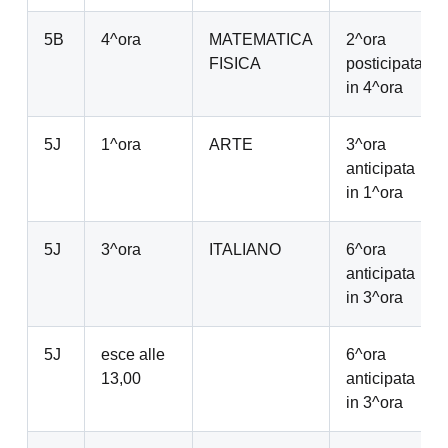
5B
4^ora
MATEMATICA
2^ora
FISICA
posticipata
in 4^ora
5J
1^ora
ARTE
3^ora
anticipata
in 1^ora
5J
3^ora
ITALIANO
6^ora
anticipata
in 3^ora
5J
esce alle
6^ora
13,00
anticipata
in 3^ora