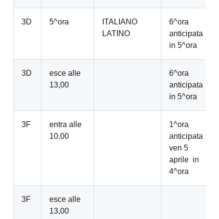
3D
5^ora
ITALIANO
6^ora
LATINO
anticipata
in 5^ora
3D
esce alle
6^ora
13,00
anticipata
in 5^ora
3F
entra alle
1^ora
10.00
anticipata
ven 5
aprile in
4^ora
3F
esce alle
13,00