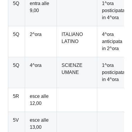
5Q
entra alle
1^ora
9,00
posticipata
in 4^ora
5Q
2^ora
ITALIANO
4^ora
LATINO
anticipata
in 2^ora
5Q
4^ora
SCIENZE
1^ora
UMANE
posticipata
in 4^ora
5R
esce alle
12,00
5V
esce alle
13,00