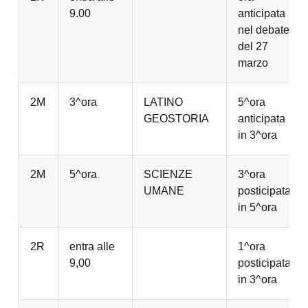
9.00
anticipata
nel debate
del 27
marzo
2M
3^ora
LATINO
5^ora
GEOSTORIA
anticipata
in 3^ora
2M
5^ora
SCIENZE
3^ora
UMANE
posticipata
in 5^ora
2R
entra alle
1^ora
9,00
posticipata
in 3^ora