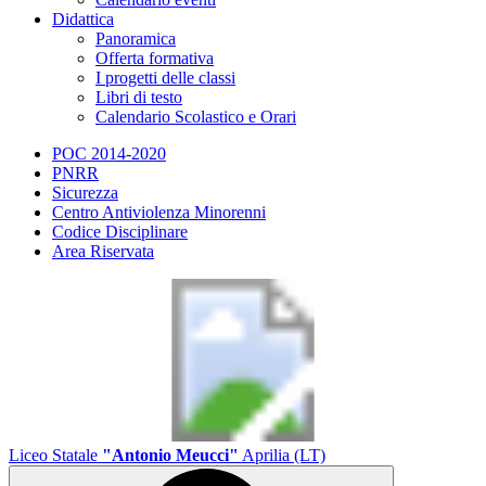
Didattica
Panoramica
Offerta formativa
I progetti delle classi
Libri di testo
Calendario Scolastico e Orari
POC 2014-2020
PNRR
Sicurezza
Centro Antiviolenza Minorenni
Codice Disciplinare
Area Riservata
Liceo Statale
"Antonio Meucci"
Aprilia (LT)