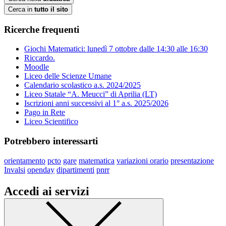
Cerca in
tutto il sito
Ricerche frequenti
Giochi Matematici: lunedì 7 ottobre dalle 14:30 alle 16:30
Riccardo.
Moodle
Liceo delle Scienze Umane
Calendario scolastico a.s. 2024/2025
Liceo Statale “A. Meucci” di Aprilia (LT)
Iscrizioni anni successivi al 1° a.s. 2025/2026
Pago in Rete
Liceo Scientifico
Potrebbero interessarti
orientamento
pcto
gare
matematica
variazioni orario
presentazione
Invalsi
openday
dipartimenti
pnrr
Accedi ai servizi