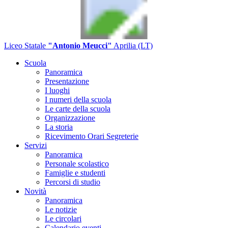
Liceo Statale
"Antonio Meucci"
Aprilia (LT)
Scuola
Panoramica
Presentazione
I luoghi
I numeri della scuola
Le carte della scuola
Organizzazione
La storia
Ricevimento Orari Segreterie
Servizi
Panoramica
Personale scolastico
Famiglie e studenti
Percorsi di studio
Novità
Panoramica
Le notizie
Le circolari
Calendario eventi