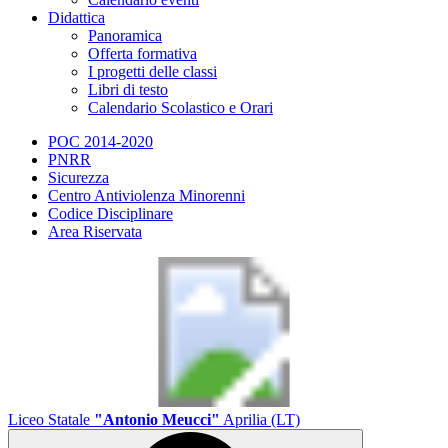
Didattica
Panoramica
Offerta formativa
I progetti delle classi
Libri di testo
Calendario Scolastico e Orari
POC 2014-2020
PNRR
Sicurezza
Centro Antiviolenza Minorenni
Codice Disciplinare
Area Riservata
Liceo Statale
"Antonio Meucci"
Aprilia (LT)