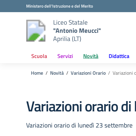
Vai ai contenuti
Vai al menu di navigazione
Vai al footer
Ministero dell'Istruzione e del Merito
Liceo Statale
"Antonio Meucci"
Aprilia (LT)
Scuola
Servizi
Novità
Didattica
Home
Novità
Variazioni Orario
Variazioni 
Variazioni orario d
Variazioni orario di lunedì 23 settembre