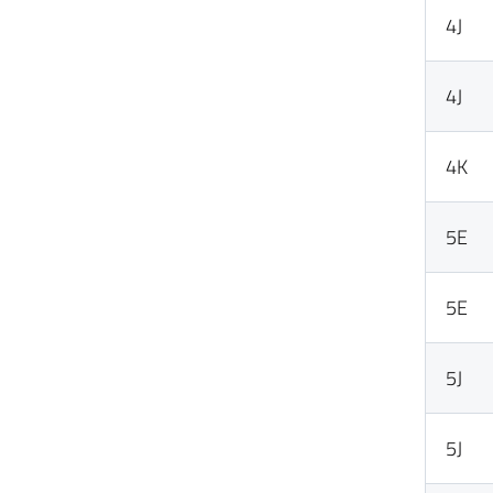
4J
4J
4K
5E
5E
5J
5J