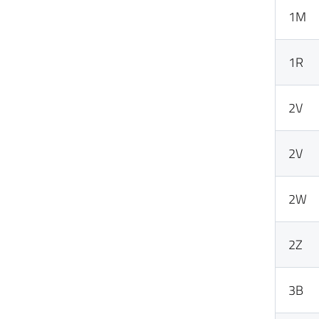
1M
1R
2V
2V
2W
2Z
3B