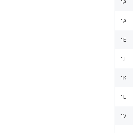
1A
1A
1E
1J
1K
1L
1V