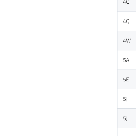
4Q
4Q
4W
5A
5E
5J
5J