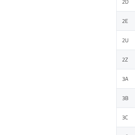
2D
2E
2U
2Z
3A
3B
3C