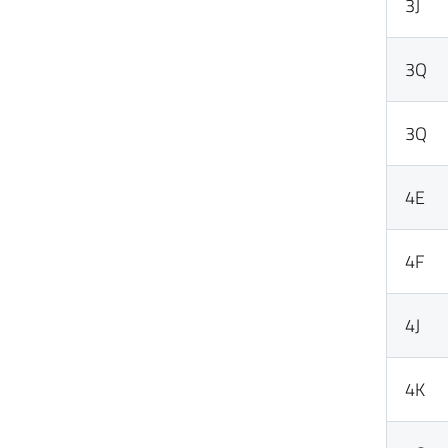
3J
3Q
3Q
4E
4F
4J
4K