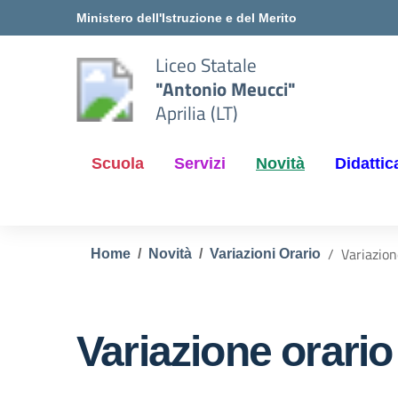
Vai ai contenuti
Vai al menu di navigazione
Vai al footer
Ministero dell'Istruzione e del Merito
Liceo Statale
"Antonio Meucci"
Aprilia (LT)
Scuola
Servizi
Novità
Didattic
Variazion
Home
Novità
Variazioni Orario
Variazione orario