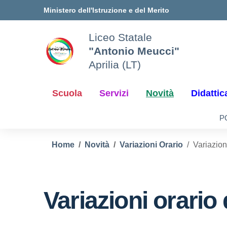
Vai ai contenuti
Vai al menu di navigazione
Vai al footer
Ministero dell'Istruzione e del Merito
Liceo Statale
"Antonio Meucci"
Aprilia (LT)
Scuola
Servizi
Novità
Didattic
P
Home
Novità
Variazioni Orario
Variazion
Variazioni orario 