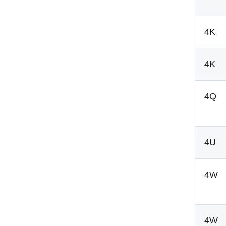
4K
4K
4Q
4U
4W
4W