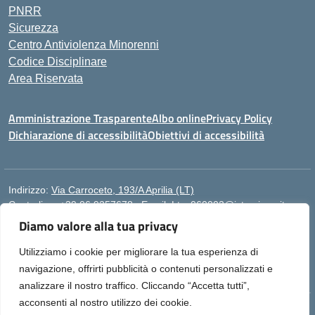
PNRR
Sicurezza
Centro Antiviolenza Minorenni
Codice Disciplinare
Area Riservata
Amministrazione Trasparente
Albo online
Privacy Policy
Dichiarazione di accessibilità
Obiettivi di accessibilità
Indirizzo:
Via Carroceto, 193/A Aprilia (LT)
Centralino:
+39 06 9257678
Email:
Ltps060002@istruzione.it
Posta elettronica certificata (PEC):
Ltps060002@pec.istruzione.it
Diamo valore alla tua privacy
Codice fiscale: 91001930592
Utilizziamo i cookie per migliorare la tua esperienza di
Codice meccanografico:
LTPS060002
navigazione, offrirti pubblicità o contenuti personalizzati e
analizzare il nostro traffico. Cliccando “Accetta tutti”,
acconsenti al nostro utilizzo dei cookie.
Idea e progetto di Designers Italia