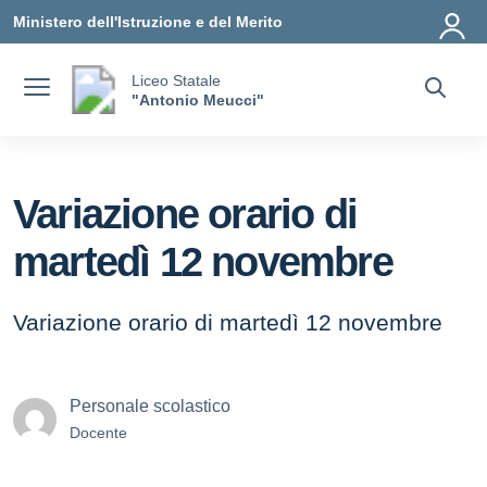
Vai ai contenuti
Vai al menu di navigazione
Vai al footer
Ministero dell'Istruzione e del Merito
Liceo Statale
"Antonio Meucci"
Variazione orario di
martedì 12 novembre
Variazione orario di martedì 12 novembre
Personale scolastico
Docente