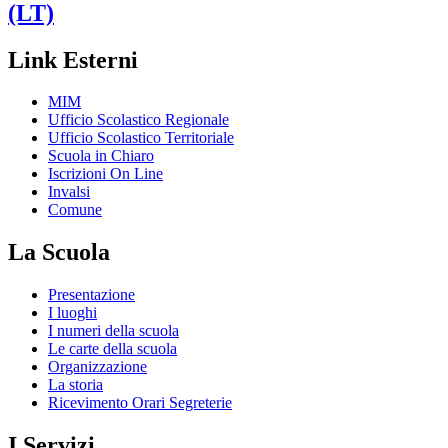
(LT)
Link Esterni
MIM
Ufficio Scolastico Regionale
Ufficio Scolastico Territoriale
Scuola in Chiaro
Iscrizioni On Line
Invalsi
Comune
La Scuola
Presentazione
I luoghi
I numeri della scuola
Le carte della scuola
Organizzazione
La storia
Ricevimento Orari Segreterie
I Servizi