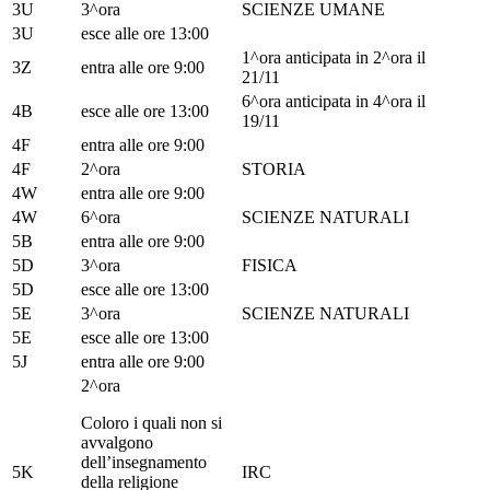
3U
3^ora
SCIENZE UMANE
3U
esce alle ore 13:00
1^ora anticipata in 2^ora il
3Z
entra alle ore 9:00
21/11
6^ora anticipata in 4^ora il
4B
esce alle ore 13:00
19/11
4F
entra alle ore 9:00
4F
2^ora
STORIA
4W
entra alle ore 9:00
4W
6^ora
SCIENZE NATURALI
5B
entra alle ore 9:00
5D
3^ora
FISICA
5D
esce alle ore 13:00
5E
3^ora
SCIENZE NATURALI
5E
esce alle ore 13:00
5J
entra alle ore 9:00
2^ora
Coloro i quali non si
avvalgono
dell’insegnamento
5K
IRC
della religione