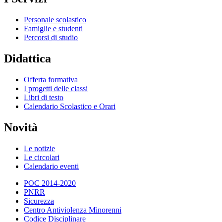
Personale scolastico
Famiglie e studenti
Percorsi di studio
Didattica
Offerta formativa
I progetti delle classi
Libri di testo
Calendario Scolastico e Orari
Novità
Le notizie
Le circolari
Calendario eventi
POC 2014-2020
PNRR
Sicurezza
Centro Antiviolenza Minorenni
Codice Disciplinare