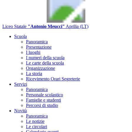
Liceo Statale
"Antonio Meucci"
Aprilia (LT)
Scuola
Panoramica
Presentazione
I luoghi
I numeri della scuola
Le carte della scuola
Organizzazione
La storia
Ricevimento Orari Segreterie
Servizi
Panoramica
Personale scolastico
Famiglie e studenti
Percorsi di studio
Novità
Panoramica
Le notizie
Le circolari
Calendario eventi