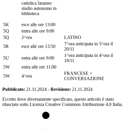
cattolica faranno
studio autonomo in
biblioteca
5K
esce alle ore 13:00
5Q
entra alle ore 9:00
5Q
2^ora
LATINO
7^ora anticipata in 5^ora il
5R
esce alle ore 13:50
20/11
1^ora anticipata in 4^ora il
5U
entra alle ore 9:00
19/11
5W
entra alle ore 11:00
FRANCESE +
5W
4^ora
CONVERSAZIONE
Pubblicato:
21.11.2024
-
Revisione:
21.11.2024
Eccetto dove diversamente specificato, questo articolo è stato
rilasciato sotto Licenza Creative Commons Attribuzione 4.0 Italia.