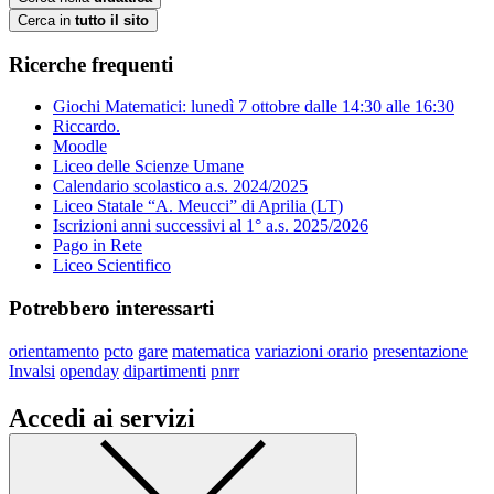
Cerca in
tutto il sito
Ricerche frequenti
Giochi Matematici: lunedì 7 ottobre dalle 14:30 alle 16:30
Riccardo.
Moodle
Liceo delle Scienze Umane
Calendario scolastico a.s. 2024/2025
Liceo Statale “A. Meucci” di Aprilia (LT)
Iscrizioni anni successivi al 1° a.s. 2025/2026
Pago in Rete
Liceo Scientifico
Potrebbero interessarti
orientamento
pcto
gare
matematica
variazioni orario
presentazione
Invalsi
openday
dipartimenti
pnrr
Accedi ai servizi