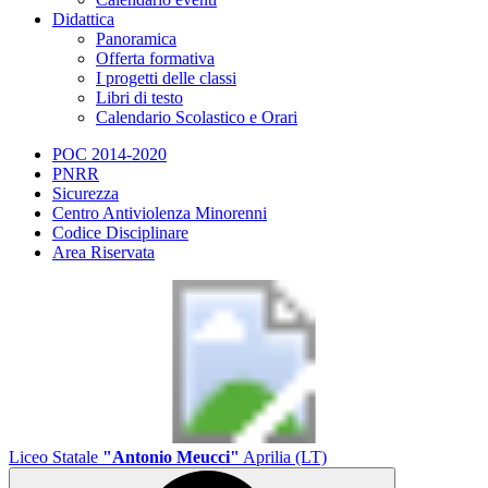
Didattica
Panoramica
Offerta formativa
I progetti delle classi
Libri di testo
Calendario Scolastico e Orari
POC 2014-2020
PNRR
Sicurezza
Centro Antiviolenza Minorenni
Codice Disciplinare
Area Riservata
Liceo Statale
"Antonio Meucci"
Aprilia (LT)