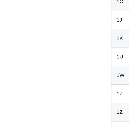
1C
1J
1K
1U
1W
1Z
1Z