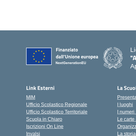
L
"
Ap
Link Esterni
La Scuo
MIM
Present
Ufficio Scolastico Regionale
I luoghi
Ufficio Scolastico Territoriale
I numeri
Scuola in Chiaro
Le carte
Iscrizioni On Line
Organiz
Invalsi
La storia