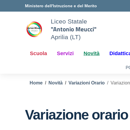
Vai ai contenuti
Vai al menu di navigazione
Vai al footer
Ministero dell'Istruzione e del Merito
Liceo Statale
"Antonio Meucci"
Aprilia (LT)
Scuola
Servizi
Novità
Didattic
P
Home
Novità
Variazioni Orario
Variazion
Variazione orario