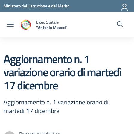
Vai ai contenuti
Vai al menu di navigazione
Vai al footer
Ministero dell'Istruzione e del Merito
Liceo Statale
"Antonio Meucci"
Aggiornamento n. 1
variazione orario di martedì
17 dicembre
Aggiornamento n. 1 variazione orario di
martedì 17 dicembre
Personale scolastico