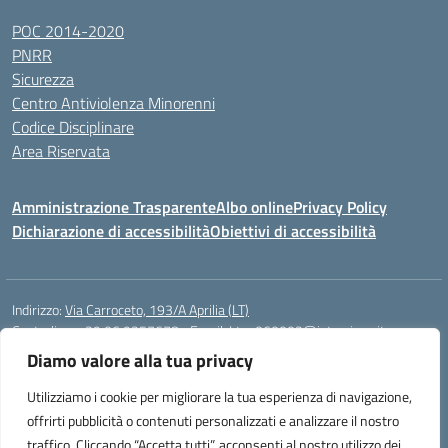
POC 2014-2020
PNRR
Sicurezza
Centro Antiviolenza Minorenni
Codice Disciplinare
Area Riservata
Amministrazione Trasparente
Albo online
Privacy Policy
Dichiarazione di accessibilità
Obiettivi di accessibilità
Indirizzo:
Via Carroceto, 193/A Aprilia (LT)
Centralino:
+39 06 9257678
Email:
Ltps060002@istruzione.it
Posta elettronica certificata (PEC):
Ltps060002@pec.istruzione.it
Diamo valore alla tua privacy
Codice fiscale: 91001930592
Utilizziamo i cookie per migliorare la tua esperienza di navigazione,
Codice meccanografico:
LTPS060002
offrirti pubblicità o contenuti personalizzati e analizzare il nostro
traffico. Cliccando “Accetta tutti”, acconsenti al nostro utilizzo dei