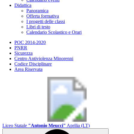
Didattica
Panoramica
Offerta formativa
I progetti delle classi
Libri di testo
Calendario Scolastico e Orari
POC 2014-2020
PNRR
Sicurezza
Centro Antiviolenza Minorenni
Codice Disciplinare
Area Riservata
Liceo Statale
"Antonio Meucci"
Aprilia (LT)