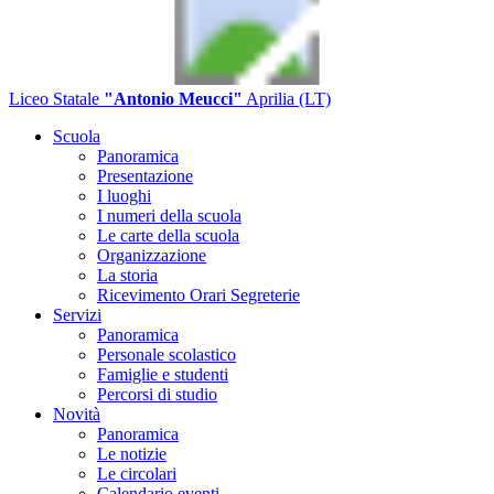
Liceo Statale
"Antonio Meucci"
Aprilia (LT)
Scuola
Panoramica
Presentazione
I luoghi
I numeri della scuola
Le carte della scuola
Organizzazione
La storia
Ricevimento Orari Segreterie
Servizi
Panoramica
Personale scolastico
Famiglie e studenti
Percorsi di studio
Novità
Panoramica
Le notizie
Le circolari
Calendario eventi