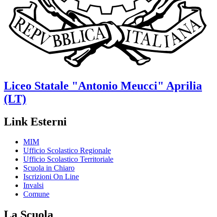
Liceo Statale
"Antonio Meucci"
Aprilia
(LT)
Link Esterni
MIM
Ufficio Scolastico Regionale
Ufficio Scolastico Territoriale
Scuola in Chiaro
Iscrizioni On Line
Invalsi
Comune
La Scuola