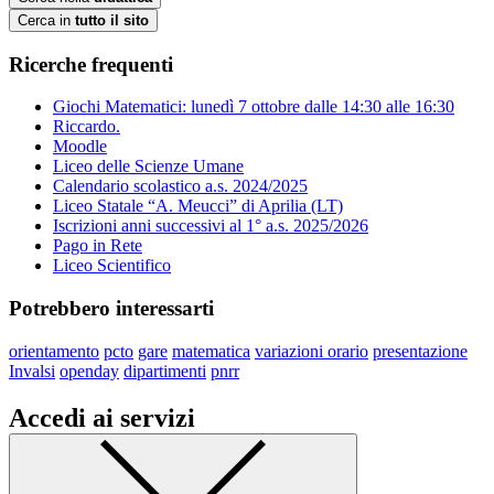
Cerca in
tutto il sito
Ricerche frequenti
Giochi Matematici: lunedì 7 ottobre dalle 14:30 alle 16:30
Riccardo.
Moodle
Liceo delle Scienze Umane
Calendario scolastico a.s. 2024/2025
Liceo Statale “A. Meucci” di Aprilia (LT)
Iscrizioni anni successivi al 1° a.s. 2025/2026
Pago in Rete
Liceo Scientifico
Potrebbero interessarti
orientamento
pcto
gare
matematica
variazioni orario
presentazione
Invalsi
openday
dipartimenti
pnrr
Accedi ai servizi