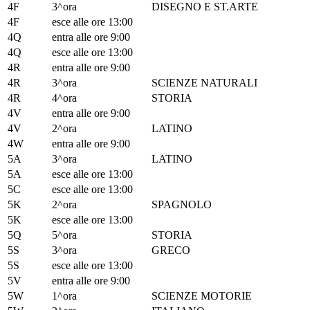
4F
3^ora
DISEGNO E ST.ARTE
4F
esce alle ore 13:00
4Q
entra alle ore 9:00
4Q
esce alle ore 13:00
4R
entra alle ore 9:00
4R
3^ora
SCIENZE NATURALI
4R
4^ora
STORIA
4V
entra alle ore 9:00
4V
2^ora
LATINO
4W
entra alle ore 9:00
5A
3^ora
LATINO
5A
esce alle ore 13:00
5C
esce alle ore 13:00
5K
2^ora
SPAGNOLO
5K
esce alle ore 13:00
5Q
5^ora
STORIA
5S
3^ora
GRECO
5S
esce alle ore 13:00
5V
entra alle ore 9:00
5W
1^ora
SCIENZE MOTORIE