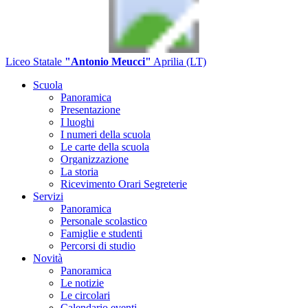
Liceo Statale
"Antonio Meucci"
Aprilia (LT)
Scuola
Panoramica
Presentazione
I luoghi
I numeri della scuola
Le carte della scuola
Organizzazione
La storia
Ricevimento Orari Segreterie
Servizi
Panoramica
Personale scolastico
Famiglie e studenti
Percorsi di studio
Novità
Panoramica
Le notizie
Le circolari
Calendario eventi