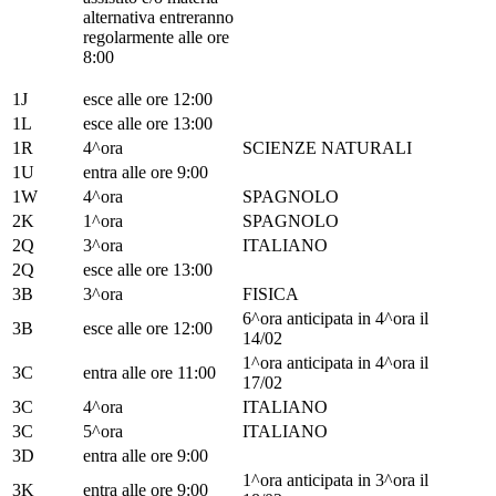
alternativa entreranno
regolarmente alle ore
8:00
1J
esce alle ore 12:00
1L
esce alle ore 13:00
1R
4^ora
SCIENZE NATURALI
1U
entra alle ore 9:00
1W
4^ora
SPAGNOLO
2K
1^ora
SPAGNOLO
2Q
3^ora
ITALIANO
2Q
esce alle ore 13:00
3B
3^ora
FISICA
6^ora anticipata in 4^ora il
3B
esce alle ore 12:00
14/02
1^ora anticipata in 4^ora il
3C
entra alle ore 11:00
17/02
3C
4^ora
ITALIANO
3C
5^ora
ITALIANO
3D
entra alle ore 9:00
1^ora anticipata in 3^ora il
3K
entra alle ore 9:00