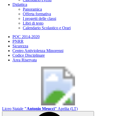
Didattica
Panoramica
Offerta formativa
I progetti delle classi
Libri di testo
Calendario Scolastico e Orari
POC 2014-2020
PNRR
Sicurezza
Centro Antiviolenza Minorenni
Codice Disciplinare
Area Riservata
Liceo Statale
"Antonio Meucci"
Aprilia (LT)