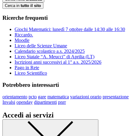
Cerca in
tutto il sito
Ricerche frequenti
Giochi Matematici: lunedì 7 ottobre dalle 14:30 alle 16:30
Riccardo.
Moodle
Liceo delle Scienze Umane
Calendario scolastico a.s. 2024/2025
Liceo Statale “A. Meucci” di Aprilia (LT)
Iscrizioni anni successivi al 1° a.s. 2025/2026
Pago in Rete
Liceo Scientifico
Potrebbero interessarti
orientamento
pcto
gare
matematica
variazioni orario
presentazione
Invalsi
openday
dipartimenti
pnrr
Accedi ai servizi