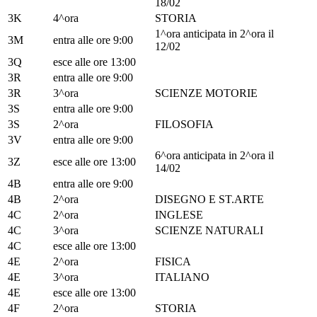
18/02
3K
4^ora
STORIA
1^ora anticipata in 2^ora il
3M
entra alle ore 9:00
12/02
3Q
esce alle ore 13:00
3R
entra alle ore 9:00
3R
3^ora
SCIENZE MOTORIE
3S
entra alle ore 9:00
3S
2^ora
FILOSOFIA
3V
entra alle ore 9:00
6^ora anticipata in 2^ora il
3Z
esce alle ore 13:00
14/02
4B
entra alle ore 9:00
4B
2^ora
DISEGNO E ST.ARTE
4C
2^ora
INGLESE
4C
3^ora
SCIENZE NATURALI
4C
esce alle ore 13:00
4E
2^ora
FISICA
4E
3^ora
ITALIANO
4E
esce alle ore 13:00
4F
2^ora
STORIA