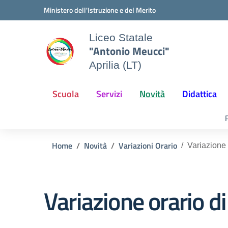
Vai ai contenuti
Vai al menu di navigazione
Vai al footer
Ministero dell'Istruzione e del Merito
Liceo Statale
"Antonio Meucci"
Aprilia (LT)
Scuola
Servizi
Novità
Didattica
Home
Novità
Variazioni Orario
Variazione 
Variazione orario d