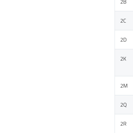
2B
2C
2D
2K
2M
2Q
2R