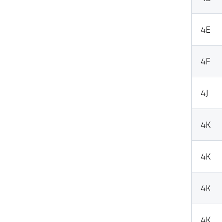
4E
4F
4J
4K
4K
4K
4K