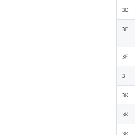
3D
3E
3F
3J
3K
3K
3K