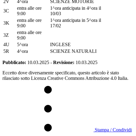
2V
4^ora
SCIENZE MOTORIE
entra alle ore
1^ora anticipata in 4^ora il
3C
9:00
10/03
entra alle ore
1^ora anticipata in 5^ora il
3K
9:00
17/02
entra alle ore
3Z
9:00
4U
5^ora
INGLESE
5R
4^ora
SCIENZE NATURALI
Pubblicato:
10.03.2025
-
Revisione:
10.03.2025
Eccetto dove diversamente specificato, questo articolo è stato
rilasciato sotto Licenza Creative Commons Attribuzione 4.0 Italia.
Stampa / Condividi