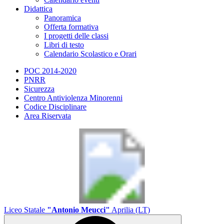
Didattica
Panoramica
Offerta formativa
I progetti delle classi
Libri di testo
Calendario Scolastico e Orari
POC 2014-2020
PNRR
Sicurezza
Centro Antiviolenza Minorenni
Codice Disciplinare
Area Riservata
Liceo Statale
"Antonio Meucci"
Aprilia (LT)