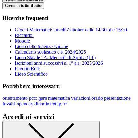
Cerca in
tutto il sito
Ricerche frequenti
Giochi Matematici: lunedì 7 ottobre dalle 14:30 alle 16:30
Riccardo.
Moodle
Liceo delle Scienze Umane
Calendario scolastico a.s. 2024/2025
Liceo Statale “A. Meucci” di Aprilia (LT)
Iscrizioni anni successivi al 1° a.s. 2025/2026
Pago in Rete
Liceo Scientifico
Potrebbero interessarti
orientamento
pcto
gare
matematica
variazioni orario
presentazione
Invalsi
openday
dipartimenti
pnrr
Accedi ai servizi