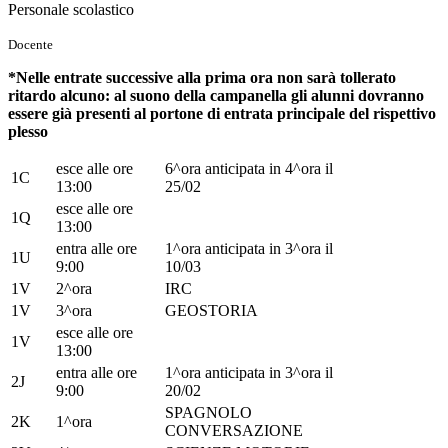
Personale scolastico
Docente
*Nelle entrate successive alla prima ora non sarà tollerato
ritardo alcuno: al suono della campanella gli alunni dovranno
essere già presenti al portone di entrata principale del rispettivo
plesso
esce alle ore
6^ora anticipata in 4^ora il
1C
13:00
25/02
esce alle ore
1Q
13:00
entra alle ore
1^ora anticipata in 3^ora il
1U
9:00
10/03
1V
2^ora
IRC
1V
3^ora
GEOSTORIA
esce alle ore
1V
13:00
entra alle ore
1^ora anticipata in 3^ora il
2J
9:00
20/02
SPAGNOLO
2K
1^ora
CONVERSAZIONE