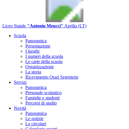
Liceo Statale
"Antonio Meucci"
Aprilia (LT)
Scuola
Panoramica
Presentazione
I luoghi
I numeri della scuola
Le carte della scuola
Organizzazione
La storia
Ricevimento Orari Segreterie
Servizi
Panoramica
Personale scolastico
Famiglie e studenti
Percorsi di studio
Novità
Panoramica
Le notizie
Le circolari
Calendario eventi