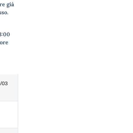
re già
sso.
3:00
 ore
5/03