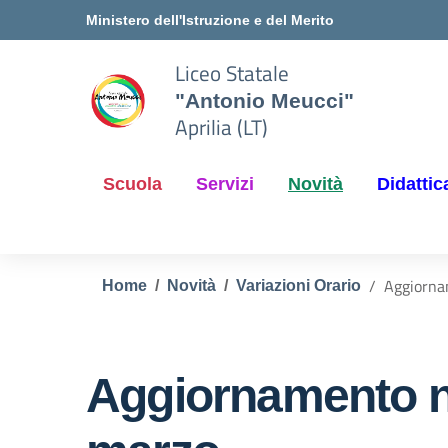
Vai ai contenuti
Vai al menu di navigazione
Vai al footer
Ministero dell'Istruzione e del Merito
Liceo Statale
"Antonio Meucci"
Aprilia (LT)
Scuola
Servizi
Novità
Didattic
Aggiornam
Home
Novità
Variazioni Orario
Aggiornamento n.