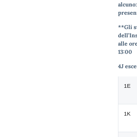
alcuno:
present
**Gli s
dell’In
alle or
13:00
4J esce
1E
1K