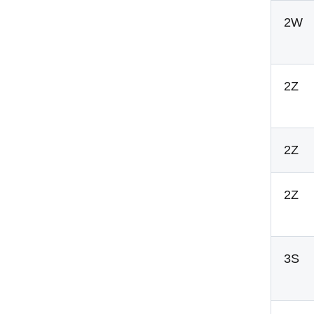
2W
2Z
2Z
2Z
3S