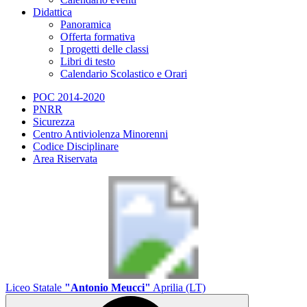
Didattica
Panoramica
Offerta formativa
I progetti delle classi
Libri di testo
Calendario Scolastico e Orari
POC 2014-2020
PNRR
Sicurezza
Centro Antiviolenza Minorenni
Codice Disciplinare
Area Riservata
Liceo Statale
"Antonio Meucci"
Aprilia (LT)