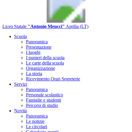
Liceo Statale
"Antonio Meucci"
Aprilia (LT)
Scuola
Panoramica
Presentazione
I luoghi
I numeri della scuola
Le carte della scuola
Organizzazione
La storia
Ricevimento Orari Segreterie
Servizi
Panoramica
Personale scolastico
Famiglie e studenti
Percorsi di studio
Novità
Panoramica
Le notizie
Le circolari
Calendario eventi