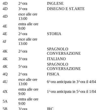
4D
2^ora
INGLESE
4D
3^ora
DISEGNO E ST.ARTE
esce alle ore
4D
13:00
entra alle ore
4E
9:00
4E
2^ora
STORIA
esce alle ore
4J
13:00
SPAGNOLO
4K
2^ora
CONVERSAZIONE
4K
3^ora
ITALIANO
SPAGNOLO
4K
5^ora
CONVERSAZIONE
4Q
2^ora
FISICA
esce alle ore
4U
6^ora anticipata in 3^ora il 4/04
13:00
entra alle ore
4X
1^ora anticipata in 5^ora il 1/04
9:00
entra alle ore
5A
9:00
5B
3^ora
IRC