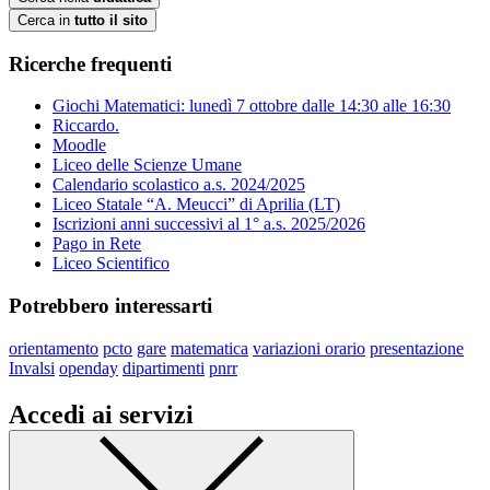
Cerca in
tutto il sito
Ricerche frequenti
Giochi Matematici: lunedì 7 ottobre dalle 14:30 alle 16:30
Riccardo.
Moodle
Liceo delle Scienze Umane
Calendario scolastico a.s. 2024/2025
Liceo Statale “A. Meucci” di Aprilia (LT)
Iscrizioni anni successivi al 1° a.s. 2025/2026
Pago in Rete
Liceo Scientifico
Potrebbero interessarti
orientamento
pcto
gare
matematica
variazioni orario
presentazione
Invalsi
openday
dipartimenti
pnrr
Accedi ai servizi