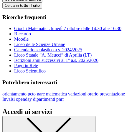
Cerca in
tutto il sito
Ricerche frequenti
Giochi Matematici: lunedì 7 ottobre dalle 14:30 alle 16:30
Riccardo.
Moodle
Liceo delle Scienze Umane
Calendario scolastico a.s. 2024/2025
Liceo Statale “A. Meucci” di Aprilia (LT)
Iscrizioni anni successivi al 1° a.s. 2025/2026
Pago in Rete
Liceo Scientifico
Potrebbero interessarti
orientamento
pcto
gare
matematica
variazioni orario
presentazione
Invalsi
openday
dipartimenti
pnrr
Accedi ai servizi