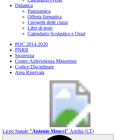
Didattica
Panoramica
Offerta formativa
I progetti delle classi
Libri di testo
Calendario Scolastico e Orari
POC 2014-2020
PNRR
Sicurezza
Centro Antiviolenza Minorenni
Codice Disciplinare
Area Riservata
Liceo Statale
"Antonio Meucci"
Aprilia (LT)