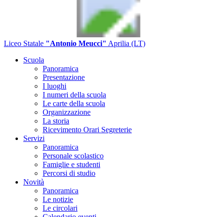
Liceo Statale
"Antonio Meucci"
Aprilia (LT)
Scuola
Panoramica
Presentazione
I luoghi
I numeri della scuola
Le carte della scuola
Organizzazione
La storia
Ricevimento Orari Segreterie
Servizi
Panoramica
Personale scolastico
Famiglie e studenti
Percorsi di studio
Novità
Panoramica
Le notizie
Le circolari
Calendario eventi