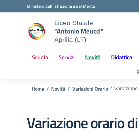
Vai ai contenuti
Vai al menu di navigazione
Vai al footer
Ministero dell'Istruzione e del Merito
Liceo Statale
"Antonio Meucci"
Aprilia (LT)
Scuola
Servizi
Novità
Didattica
Home
Novità
Variazioni Orario
Variazione 
Variazione orario di