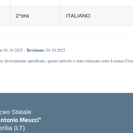
2^ora
ITALIANO
o:
Revisione:
01.10.2025
-
01.10.2025
e diversamente specificato, questo articolo è stato rilasciato sotto Licenza Cr
iceo Statale
Antonio Meucci"
rilia (LT)