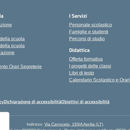
la
I Servizi
azione
Personale scolastico
Famiglie e studenti
 della scuola
Percorsi di studio
 della scuola
Didattica
zazione
Offerta formativa
I progetti delle classi
nto Orari Segreterie
Libri di testo
Calendario Scolastico e Orari
cy
Dichiarazione di accessibilità
Obiettivi di accessibilità
Indirizzo:
Via Carroceto, 193/A Aprilia (LT)