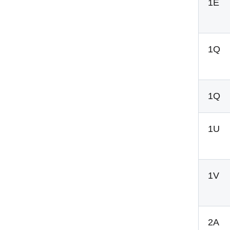
1E
1Q
1Q
1U
1V
2A