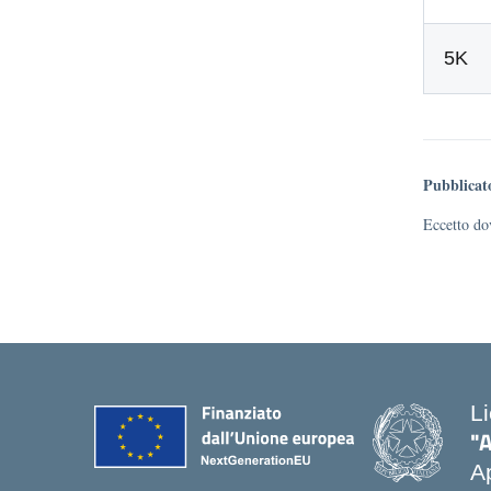
5K
Pubblicat
Eccetto dov
L
"
Ap