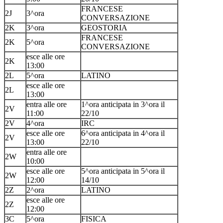
FRANCESE
2J
3^ora
CONVERSAZIONE
2K
3^ora
GEOSTORIA
FRANCESE
2K
5^ora
CONVERSAZIONE
esce alle ore
2K
13:00
2L
5^ora
LATINO
esce alle ore
2L
13:00
entra alle ore
1^ora anticipata in 3^ora il
2V
11:00
22/10
2V
4^ora
IRC
esce alle ore
6^ora anticipata in 4^ora il
2V
13:00
22/10
entra alle ore
2W
10:00
esce alle ore
5^ora anticipata in 5^ora il
2W
12:00
14/10
2Z
2^ora
LATINO
esce alle ore
2Z
12:00
3C
5^ora
FISICA