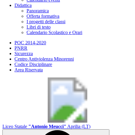
Didattica
Panoramica
Offerta formativa
I progetti delle classi
Libri di testo
Calendario Scolastico e Orari
POC 2014-2020
PNRR
Sicurezza
Centro Antiviolenza Minorenni
Codice Disciplinare
Area Riservata
Liceo Statale
"Antonio Meucci"
Aprilia (LT)