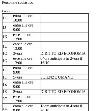
Personale scolastico
Docente
entra alle ore
1E
10:00
entra alle ore
1J
9:00
esce alle ore
1K
13:00
esce alle ore
1L
13:00
1Q
3^ora
DIRITTO ED ECONOMIA
esce alle ore
6^ora anticipata in 2^ora il
1Q
13:00
16/10
entra alle ore
1U
9:00
1U
5^ora
SCIENZE UMANE
entra alle ore
1Z
9:00
1Z
2^ora
DIRITTO ED ECONOMIA
esce alle ore
2C
12:00
entra alle ore
1^ora anticipata in 4^ora il
2E
9:00
20/10