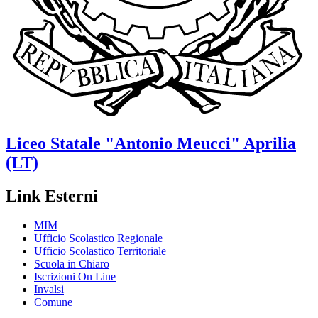
Liceo Statale
"Antonio Meucci"
Aprilia
(LT)
Link Esterni
MIM
Ufficio Scolastico Regionale
Ufficio Scolastico Territoriale
Scuola in Chiaro
Iscrizioni On Line
Invalsi
Comune