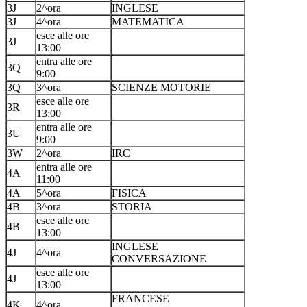
3J
2^ora
INGLESE
3J
4^ora
MATEMATICA
esce alle ore
3J
13:00
entra alle ore
3Q
9:00
3Q
3^ora
SCIENZE MOTORIE
esce alle ore
3R
13:00
entra alle ore
3U
9:00
3W
2^ora
IRC
entra alle ore
4A
11:00
4A
5^ora
FISICA
4B
3^ora
STORIA
esce alle ore
4B
13:00
INGLESE
4J
4^ora
CONVERSAZIONE
esce alle ore
4J
13:00
FRANCESE
4K
4^ora