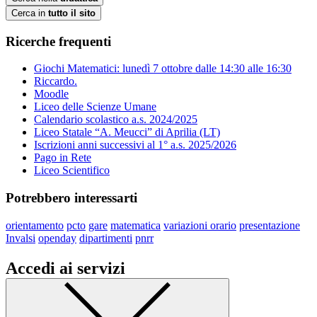
Cerca in
tutto il sito
Ricerche frequenti
Giochi Matematici: lunedì 7 ottobre dalle 14:30 alle 16:30
Riccardo.
Moodle
Liceo delle Scienze Umane
Calendario scolastico a.s. 2024/2025
Liceo Statale “A. Meucci” di Aprilia (LT)
Iscrizioni anni successivi al 1° a.s. 2025/2026
Pago in Rete
Liceo Scientifico
Potrebbero interessarti
orientamento
pcto
gare
matematica
variazioni orario
presentazione
Invalsi
openday
dipartimenti
pnrr
Accedi ai servizi