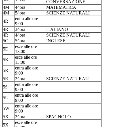
CONVERSAZIONE
4M
4^ora
MATEMATICA
4M
5^ora
SCIENZE NATURALI
entra alle ore
4R
9:00
4R
3^ora
ITALIANO
4R
4^ora
SCIENZE NATURALI
5C
5^ora
INGLESE
esce alle ore
5D
13:00
esce alle ore
5K
13:00
entra alle ore
5R
9:00
5R
2^ora
SCIENZE NATURALI
entra alle ore
5S
9:00
entra alle ore
5U
9:00
entra alle ore
5W
9:00
5X
2^ora
SPAGNOLO
esce alle ore
5X