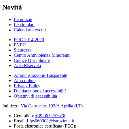
Novità
Le notizie
Le circolari
Calendario eventi
POC 2014-2020
PNRR
Sicurezza
Centro Antiviolenza Minorenni
Codice Disciplinare
Area Riservata
Amministrazione Trasparente
Albo online
Privacy Policy
Dichiarazione di accessibilità
Obiettivi di accessibilità
Indirizzo:
Via Carroceto, 193/A Aprilia (LT)
Centralino:
+39 06 9257678
Email:
Ltps060002@istruzione.it
Posta elettronica certificata (PEC):