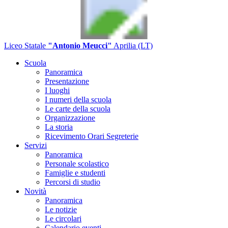
Liceo Statale
"Antonio Meucci"
Aprilia (LT)
Scuola
Panoramica
Presentazione
I luoghi
I numeri della scuola
Le carte della scuola
Organizzazione
La storia
Ricevimento Orari Segreterie
Servizi
Panoramica
Personale scolastico
Famiglie e studenti
Percorsi di studio
Novità
Panoramica
Le notizie
Le circolari
Calendario eventi