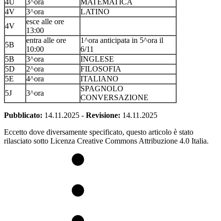
4U
3^ora
MATEMATICA
4V
3^ora
LATINO
esce alle ore
4V
13:00
entra alle ore
1^ora anticipata in 5^ora il
5B
10:00
6/11
5B
3^ora
INGLESE
5D
2^ora
FILOSOFIA
5E
4^ora
ITALIANO
SPAGNOLO
5J
3^ora
CONVERSAZIONE
Pubblicato:
14.11.2025
-
Revisione:
14.11.2025
Eccetto dove diversamente specificato, questo articolo è stato
rilasciato sotto Licenza Creative Commons Attribuzione 4.0 Italia.