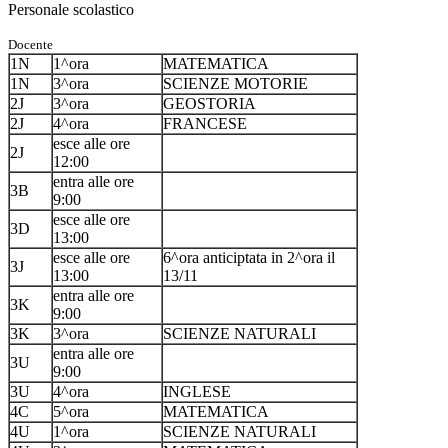
Personale scolastico
Docente
1N
1^ora
MATEMATICA
1N
3^ora
SCIENZE MOTORIE
2J
3^ora
GEOSTORIA
2J
4^ora
FRANCESE
esce alle ore
2J
12:00
entra alle ore
3B
9:00
esce alle ore
3D
13:00
esce alle ore
6^ora anticiptata in 2^ora il
3J
13:00
13/11
entra alle ore
3K
9:00
3K
3^ora
SCIENZE NATURALI
entra alle ore
3U
9:00
3U
4^ora
INGLESE
4C
5^ora
MATEMATICA
4U
1^ora
SCIENZE NATURALI