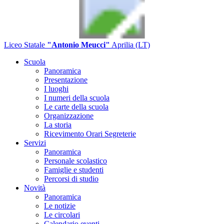
Liceo Statale
"Antonio Meucci"
Aprilia (LT)
Scuola
Panoramica
Presentazione
I luoghi
I numeri della scuola
Le carte della scuola
Organizzazione
La storia
Ricevimento Orari Segreterie
Servizi
Panoramica
Personale scolastico
Famiglie e studenti
Percorsi di studio
Novità
Panoramica
Le notizie
Le circolari
Calendario eventi