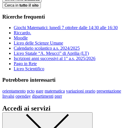
Cerca in
tutto il sito
Ricerche frequenti
Giochi Matematici: lunedì 7 ottobre dalle 14:30 alle 16:30
Riccardo.
Moodle
Liceo delle Scienze Umane
Calendario scolastico a.s. 2024/2025
Liceo Statale “A. Meucci” di Aprilia (LT)
Iscrizioni anni successivi al 1° a.s. 2025/2026
Pago in Rete
Liceo Scientifico
Potrebbero interessarti
orientamento
pcto
gare
matematica
variazioni orario
presentazione
Invalsi
openday
dipartimenti
pnrr
Accedi ai servizi