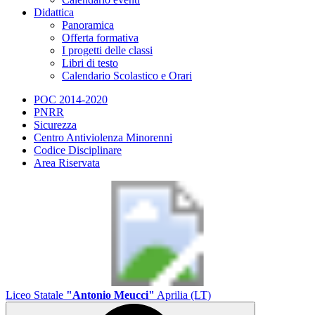
Didattica
Panoramica
Offerta formativa
I progetti delle classi
Libri di testo
Calendario Scolastico e Orari
POC 2014-2020
PNRR
Sicurezza
Centro Antiviolenza Minorenni
Codice Disciplinare
Area Riservata
Liceo Statale
"Antonio Meucci"
Aprilia (LT)